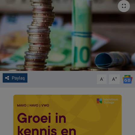
VIDEO GALERİ
ALGEMENE VOORWAARDEN
CONTACT
Çerez Politikası
Paylaş
-
+
A
A