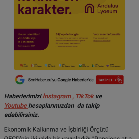
Haberlerimizi
İnstagram
,
TikTok
ve
Youtube
hesaplarımızdan da takip
edebilirsiniz.
Ekonomik Kalkınma ve İşbirliği Örgütü
OECD’nin iki yılda bir yayınladığı “Pensions at a