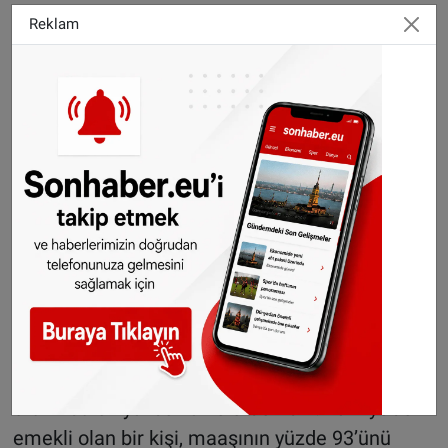
Avusturya’daki bu sistem, devletin emekliliğe
Reklam
yaptığı güçlü katkıyla sağlanıyor.
Fransa: Erken emeklilik ve dengeli maaş
Fransa yalnızca maaş oranıyla değil, emeklilik
yaşıyla da dikkat çekiyor. OECD verilerine göre
Fransa’da emeklilik yaşı şu anda 64. Emekli
maaşı ise çalışma gelirinin yaklaşık %60’ı
kadar. Bu sistem, çalışanlara görece erken
emeklilik ve makul bir gelir sağlıyor.
Türkiye OECD ortalamasının üzerinde: Maaş
oranı yüksek ama alım gücü düşük
OECD verilerine göre Türkiye, emeklilik maaşı
oranında en yüksek ülkelerden biri. Türkiye’de
emekli olan bir kişi, maaşının yüzde 93’ünü