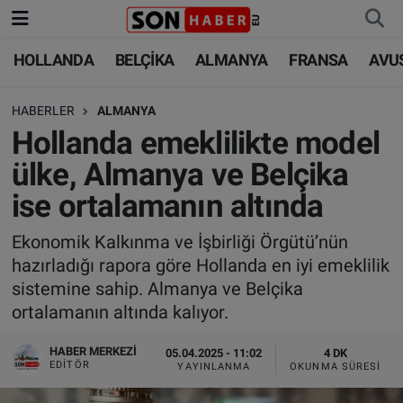
HOLLANDA
BELÇİKA
ALMANYA
FRANSA
AVU
HOLLANDA
HOLLANDA
Nöbetçi Eczaneler
HABERLER
ALMANYA
BELÇİKA
BELÇİKA
Hava Durumu
Hollanda emeklilikte model
ALMANYA
ALMANYA
Trafik Durumu
ülke, Almanya ve Belçika
ise ortalamanın altında
FRANSA
TÜRKİYE
Süper Lig Puan Durumu ve Fikstür
Ekonomik Kalkınma ve İşbirliği Örgütü’nün
AVUSTURYA
DÜNYA
Tüm Manşetler
hazırladığı rapora göre Hollanda en iyi emeklilik
sistemine sahip. Almanya ve Belçika
SAĞLIK - YAŞAM
BİLİM-TEKNOLOJİ
Son Dakika Haberleri
ortalamanın altında kalıyor.
BİLİM-TEKNOLOJİ
SAĞLIK
Haber Arşivi
HABER MERKEZI
05.04.2025 - 11:02
4 DK
EDITÖR
YAYINLANMA
OKUNMA SÜRESI
FOTO GALERİ