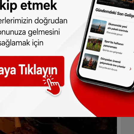
ından canlı kurtarılanların haberleri gelmeye
n sonra 184’üncü saatte13 yaşında bir
rtarılmasını sağladı. Çarşamba günü de
 saat sonra 42 yaşındaki bir kadın