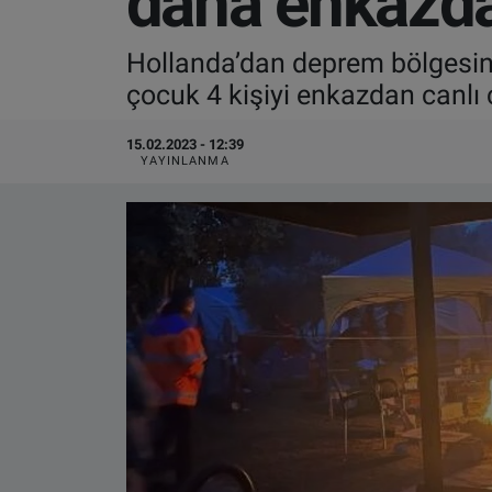
daha enkazdan
VIDEO GALERİ
Hollanda’dan deprem bölgesin
çocuk 4 kişiyi enkazdan canlı 
ALGEMENE VOORWAARDEN
15.02.2023 - 12:39
CONTACT
YAYINLANMA
Çerez Politikası