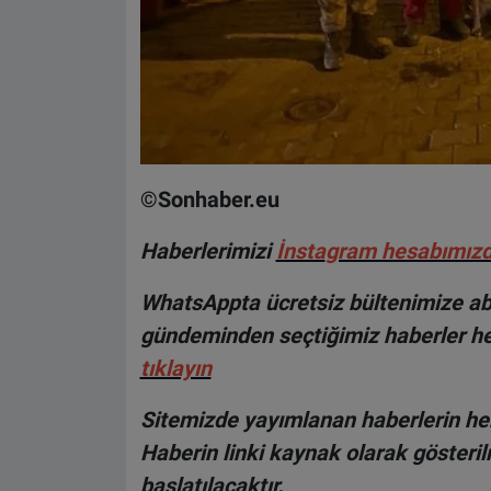
©Sonhaber.eu
Haberlerimizi
İnsta
gram hesabımız
WhatsAppta ücretsiz bültenimize abo
gündeminden seçtiğimiz haberler he
tıklayın
Sitemizde yayımlanan haberlerin her
Haberin linki kaynak olarak gösteri
başlatılacaktır.