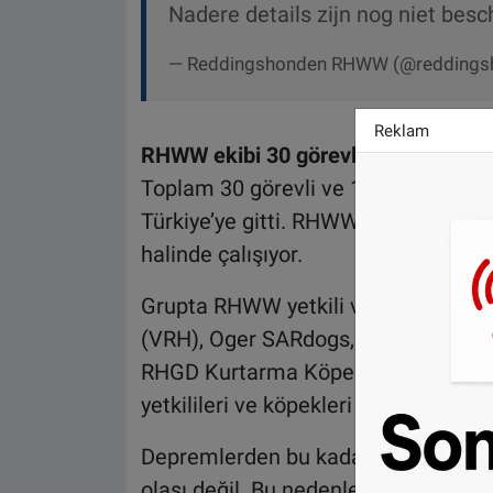
Nadere details zijn nog niet besc
— Reddingshonden RHWW (@reddings
Reklam
RHWW ekibi 30 görevli 18 köpek
Toplam 30 görevli ve 18 köpekten o
Türkiye’ye gitti. RHWW ekiplri gece
halinde çalışıyor.
Grupta RHWW yetkili ve köpeklerini
(VRH), Oger SARdogs, Kuzey Holland
RHGD Kurtarma Köpekleri ve Veterin
yetkilileri ve köpekleri bulunmakta.
Depremlerden bu kadar uzun süre so
olası değil. Bu nedenle deprem bölg