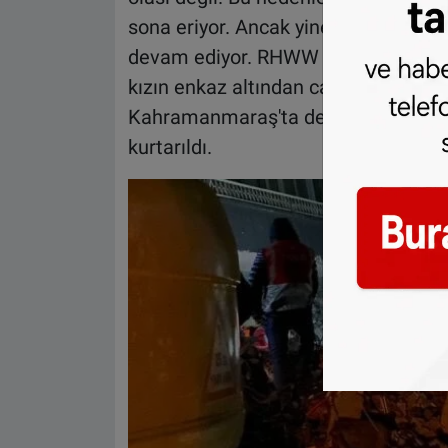
sona eriyor. Ancak yine de enkaz alt
devam ediyor. RHWW ekibi depremde
kızın enkaz altından canlı olarak ku
Kahramanmaraş'ta depremlerden 222
kurtarıldı.