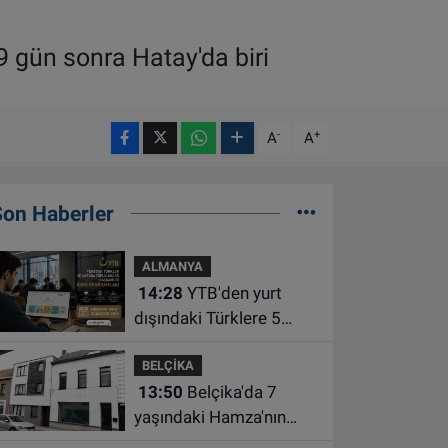
 gün sonra Hatay'da biri
-
+
A
A
Son Haberler
ALMANYA
14:28
YTB'den yurt
dışındaki Türklere 5
farklı alanda burs
BELÇİKA
desteği
13:50
Belçika'da 7
yaşındaki Hamza'nın
ölümünde anne ve dayı