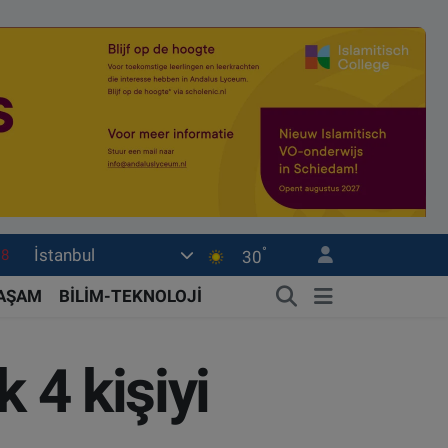
°
İstanbul
18
30
32
YAŞAM
BİLİM-TEKNOLOJİ
38
03
 4 kişiyi
14
18