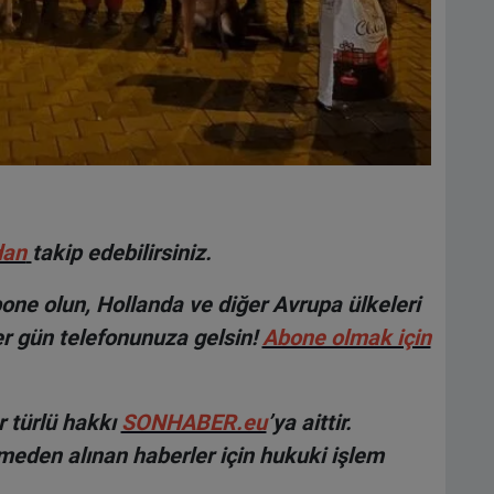
dan
takip edebilirsiniz.
ne olun, Hollanda ve diğer Avrupa ülkeleri
r gün telefonunuza gelsin!
Abone olmak için
 türlü hakkı
SONHABER.eu
’ya aittir.
lmeden alınan haberler için hukuki işlem