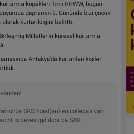
n kurtarma köpekleri Timi RHWW, bugün
ir duyuruda depremin 9. Gününde bizi çocuk
larak kurtarıldığını belirtti.
irleşmiş Milletler'in küresel kurtarma
ı.
asında Antakya’da kurtarılan kişiler
tildi.
evonden!
 van onze SRO hond(en) en collega’s van
icht is bevestigd door de SAR.