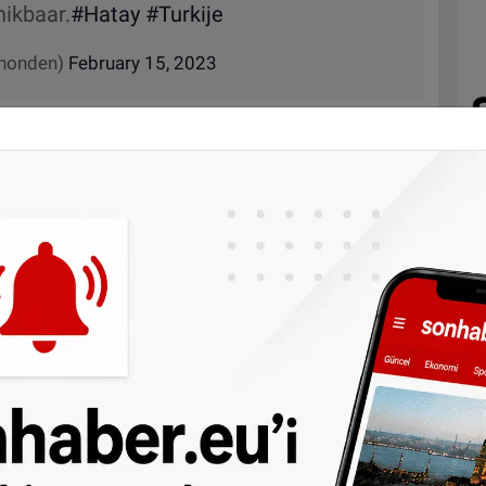
hikbaar.
#Hatay
#Turkije
honden)
February 15, 2023
luşan RHWW ekibi, 11 şubat tarihinde
 ve gündüz demeden 6 saatlik vardıyalar
n yanı sıra Flaman Kurtarma Köpek Ekibi
a Kurtarma Köpekleri Ekibi (RHT-NH),
er Kurtarma Köpekleri Ekibi (VRT)
 Ekibe 2 tercüman refakat etmekte.
nra hayatta kalanların kurtarılması pek
esindeki kurtarma çalışmalarının çoğu artık