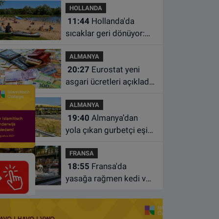
HOLLANDA
dahil üç kişi tutuklandı
11:44
Hollanda'da
sıcaklar geri dönüyor:
Termometreler 35
ALMANYA
dereceyi gösterecek
20:27
Eurostat yeni
asgari ücretleri açıkladı:
Hollanda AB'de ikinci
ALMANYA
sıraya yükseldi
19:40
Almanya’dan
yola çıkan gurbetçi eşini
Hırvatistan’da benzin
FRANSA
istasyonunda unuttu
18:55
Fransa'da
yasağa rağmen kedi ve
köpek satan pet
shoplara hayvan başına
1.500 euro ceza