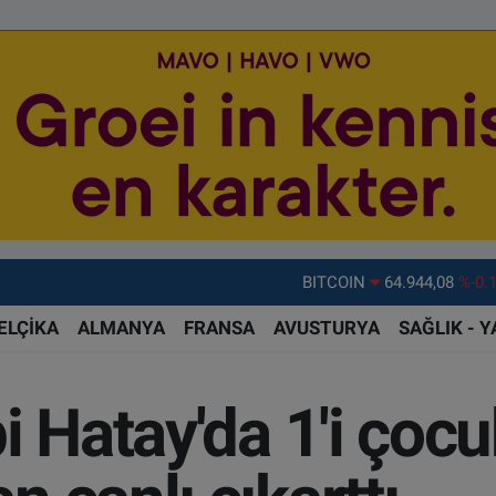
DOLAR
47,7436
%0.
EURO
55,2510
%0.
ELÇİKA
ALMANYA
FRANSA
AVUSTURYA
SAĞLIK - 
STERLİN
64,4811
%0.
GRAM ALTIN
6660.55
%0.
 Hatay'da 1'i çocuk
BİST100
13.779
%-
BITCOIN
64.944,08
%-0.