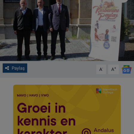
VIDEO GALERİ
ALGEMENE VOORWAARDEN
CONTACT
Çerez Politikası
Paylaş
-
+
A
A