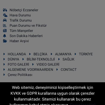
Nöbetçi Eczaneler
Hava Durumu
Trafik Durumu
Puan Durumu ve Fikstür
Tüm Manşetler
Son Dakika Haberleri
Haber Arşivi
HOLLANDA
BELÇİKA
ALMANYA
TÜRKİYE
DÜNYA
BİLİM-TEKNOLOJİ
SAĞLIK
FOTO GALERİ
VIDEO GALERİ
ALGEMENE VOORWAARDEN
CONTACT
Çerez Politikası
Web sitemiz, deneyiminizi kişiselleştirmek için
KVKK ve GDPR kurallarına uygun olarak çerezler
RSS
Copyright © 2025 Sonhaber.eu Her hakkı saklıdır.
kullanmaktadır. Sitemizi kullanarak bu çerez