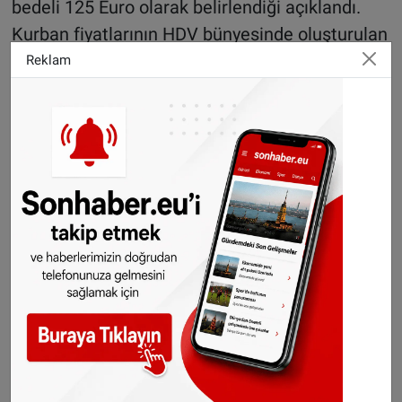
bedeli 125 Euro olarak belirlendiği açıklandı.
Kurban fiyatlarının HDV bünyesinde oluşturulan
komisyon ile kurban kesilecek ülkelerdeki
Reklam
fiyatların ortalaması alınarak belirlendiği ifade
edildi.
Sohbet havasında geçen bilgilendirme gününde
Turgay Ergezen geçen yıl Hollanda’da 30 bin
olarak gerçekleşen vekâletle kurban kesiminin
bu yıl için 50 olmasını hedeflediklerini, bu
hedefe ulaşmak için basın mensuplarının
önerilerinin değerlendirileceği ifade edildi.
Kaynak:
NHaber.nl
H
aberlerimizi
İnsta
gram hesabımızdan
da takip
edebilirsiniz.