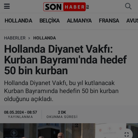
HOLLANDA
BELÇİKA
ALMANYA
FRANSA
AVU
HOLLANDA
HOLLANDA
Nöbetçi Eczaneler
HABERLER
HOLLANDA
BELÇİKA
BELÇİKA
Hava Durumu
Hollanda Diyanet Vakfı:
ALMANYA
ALMANYA
Trafik Durumu
Kurban Bayramı'nda hedef
50 bin kurban
FRANSA
TÜRKİYE
Süper Lig Puan Durumu ve Fikstür
Hollanda Diyanet Vakfı, bu yıl kutlanacak
AVUSTURYA
DÜNYA
Tüm Manşetler
Kurban Bayramında hedefin 50 bin kurban
olduğunu açıkladı.
SAĞLIK - YAŞAM
BİLİM-TEKNOLOJİ
Son Dakika Haberleri
08.05.2024 - 08:57
2 DK
BİLİM-TEKNOLOJİ
SAĞLIK
Haber Arşivi
YAYINLANMA
OKUNMA SÜRESI
FOTO GALERİ