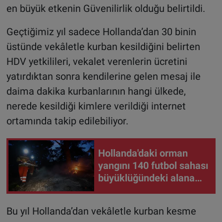
en büyük etkenin Güvenilirlik olduğu belirtildi.
Geçtiğimiz yıl sadece Hollanda’dan 30 binin
üstünde vekâletle kurban kesildiğini belirten
HDV yetkilileri, vekalet verenlerin ücretini
yatırdıktan sonra kendilerine gelen mesaj ile
daima dakika kurbanlarının hangi ülkede,
nerede kesildiği kimlere verildiği internet
ortamında takip edilebiliyor.
Hollanda'daki orman
yangını 140 futbol sahası
büyüklüğündeki alana
yayıldı
Bu yıl Hollanda’dan vekâletle kurban kesme