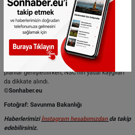
istiyordu. Ancak NSC koalisyon ortağı, bu
yasanın yasal temeli olmadığını belirterek
öneriyi reddetti. Bu anlaşmazlık kısa süreli bir
hükümet krizine neden oldu. Yapılan
müzakerelerde, sığınma acil durum yasası
uygulanmadan mevcut yasa ve prosedürlerin
kullanılmasına karar verildi. PVV’nin baskısıyla
planlar genişletilirken, NSC’nin yasal kaygıları
da dikkate alındı.
©Sonhaber.eu
Fotoğraf: Savunma Bakanlığı
Haberlerimizi
İnsta
gram hesabımızdan
da takip
edebilirsiniz.