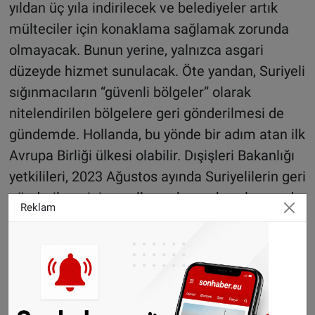
yıldan üç yıla indirilecek ve belediyeler artık
mülteciler için konaklama sağlamak zorunda
olmayacak. Bunun yerine, yalnızca asgari
düzeyde hizmet sunulacak. Öte yandan, Suriyeli
sığınmacıların “güvenli bölgeler” olarak
nitelendirilen bölgelere geri gönderilmesi de
gündemde. Hollanda, bu yönde bir adım atan ilk
Avrupa Birliği ülkesi olabilir. Dışişleri Bakanlığı
yetkilileri, 2023 Ağustos ayında Suriyelilerin geri
gönderilmesini engelleyen kararı bu yılsonunda
Reklam
yeniden gözden geçirecek.
Hükümet krizi ve acil durum yasası tartışması
Geert Wilders’ın aşırı sağ partisi PVV,
sığınmacılara yönelik önlemlerin acil durum
yasası kapsamında hızla devreye alınmasını