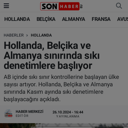
HOLLANDA
BELÇİKA
ALMANYA
FRANSA
AVU
HOLLANDA
HOLLANDA
Nöbetçi Eczaneler
HABERLER
HOLLANDA
BELÇİKA
BELÇİKA
Hava Durumu
Hollanda, Belçika ve
ALMANYA
ALMANYA
Trafik Durumu
Almanya sınırında sıkı
denetimlere başlıyor
FRANSA
TÜRKİYE
Süper Lig Puan Durumu ve Fikstür
AB içinde sıkı sınır kontrollerine başlayan ülke
AVUSTURYA
DÜNYA
Tüm Manşetler
sayısı artıyor. Hollanda, Belçika ve Almanya
sınırında Kasım ayında sıkı denetimlere
SAĞLIK - YAŞAM
BİLİM-TEKNOLOJİ
Son Dakika Haberleri
başlayacağını açıkladı.
BİLİM-TEKNOLOJİ
SAĞLIK
Haber Arşivi
HABER MERKEZI
26.10.2024 - 16:44
EDITÖR
YAYINLANMA
FOTO GALERİ