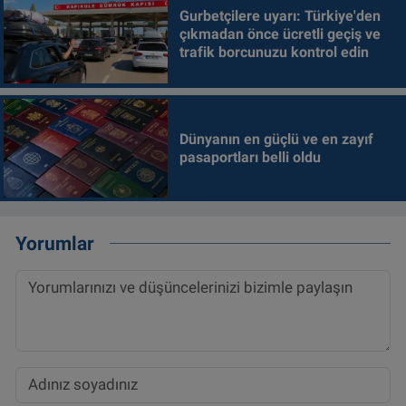
Gurbetçilere uyarı: Türkiye'den
çıkmadan önce ücretli geçiş ve
trafik borcunuzu kontrol edin
Dünyanın en güçlü ve en zayıf
pasaportları belli oldu
Yorumlar