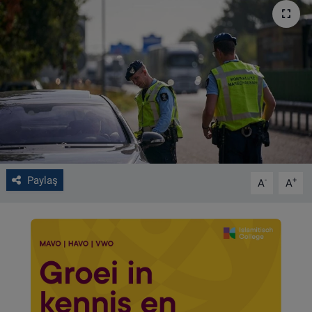
VIDEO GALERİ
ALGEMENE VOORWAARDEN
CONTACT
Çerez Politikası
Paylaş
-
+
A
A