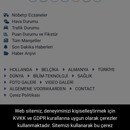
Nöbetçi Eczaneler
Hava Durumu
Trafik Durumu
Puan Durumu ve Fikstür
Tüm Manşetler
Son Dakika Haberleri
Haber Arşivi
HOLLANDA
BELÇİKA
ALMANYA
TÜRKİYE
DÜNYA
BİLİM-TEKNOLOJİ
SAĞLIK
FOTO GALERİ
VIDEO GALERİ
ALGEMENE VOORWAARDEN
CONTACT
Çerez Politikası
Web sitemiz, deneyiminizi kişiselleştirmek için
KVKK ve GDPR kurallarına uygun olarak çerezler
RSS
Copyright © 2025 Sonhaber.eu Her hakkı saklıdır.
kullanmaktadır. Sitemizi kullanarak bu çerez