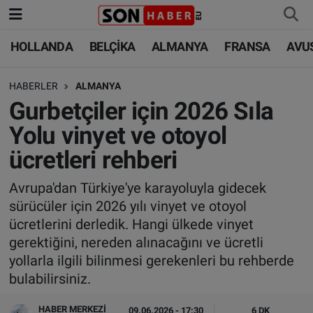
HOLLANDA
BELÇİKA
ALMANYA
FRANSA
AVU
HOLLANDA
HOLLANDA
Nöbetçi Eczaneler
HABERLER
ALMANYA
BELÇİKA
BELÇİKA
Hava Durumu
Gurbetçiler için 2026 Sıla
ALMANYA
ALMANYA
Trafik Durumu
Yolu vinyet ve otoyol
ücretleri rehberi
FRANSA
TÜRKİYE
Süper Lig Puan Durumu ve Fikstür
Avrupa'dan Türkiye'ye karayoluyla gidecek
AVUSTURYA
DÜNYA
Tüm Manşetler
sürücüler için 2026 yılı vinyet ve otoyol
ücretlerini derledik. Hangi ülkede vinyet
SAĞLIK - YAŞAM
BİLİM-TEKNOLOJİ
Son Dakika Haberleri
gerektiğini, nereden alınacağını ve ücretli
yollarla ilgili bilinmesi gerekenleri bu rehberde
BİLİM-TEKNOLOJİ
SAĞLIK
Haber Arşivi
bulabilirsiniz.
FOTO GALERİ
HABER MERKEZI
09.06.2026 - 17:30
6 DK