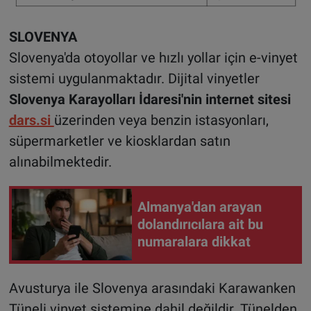
SLOVENYA
Slovenya'da otoyollar ve hızlı yollar için e-vinyet
sistemi uygulanmaktadır. Dijital vinyetler
Slovenya Karayolları İdaresi'nin internet sitesi
dars.si
üzerinden veya benzin istasyonları,
süpermarketler ve kiosklardan satın
alınabilmektedir.
Almanya'dan arayan
dolandırıcılara ait bu
numaralara dikkat
Avusturya ile Slovenya arasındaki Karawanken
Tüneli vinyet sistemine dahil değildir. Tünelden