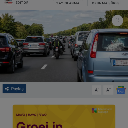
EDITÖR
YAYINLANMA
OKUNMA SÜRESI
VIDEO GALERİ
ALGEMENE VOORWAARDEN
CONTACT
Çerez Politikası
Paylaş
-
+
A
A