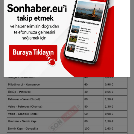
üzerindeki gişelerde tahsil edilmektedir.
Ödemeler genellikle nakit veya banka kartı ile
yapılabilmektedir.
Aşağıda yer alan ücretler günlük kura göre
değişiklik gösterebilir.