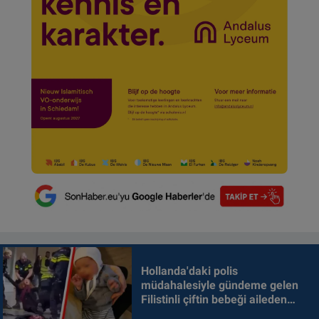
Hollanda'daki polis
müdahalesiyle gündeme gelen
Filistinli çiftin bebeği aileden
alındı