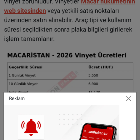
vinyet zorunludur. Vinyetler
Macar hükümetinin
web sitesinden
veya yetkili satış noktaları
üzerinden satın alınabilir. Araç tipi ve kullanım
süresi seçildikten sonra plaka bilgileri girilerek
işlem tamamlanır.
Reklam
KUZEY MAKEDONYA
Kuzey Makedonya'da vinyet sistemi
bulunmamaktadır. Otoyol ücretleri güzergâh