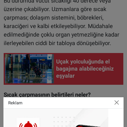
Bu durumda vücut sıcaklığı 40 derece veya
üzerine çıkabiliyor. Uzmanlara göre sıcak
çarpması; dolaşım sistemini, böbrekleri,
karaciğeri ve kalbi etkileyebiliyor. Müdahale
edilmediğinde çoklu organ yetmezliğine kadar
ilerleyebilen ciddi bir tabloya dönüşebiliyor.
Uçak yolculuğunda el
bagajına alabileceğiniz
eşyalar
Sıcak çarpmasının belirtileri neler?
Sıcak çarpmasının ilk belirtileri genellikle şunlar
Reklam
oluyor:
Ani halsizlik