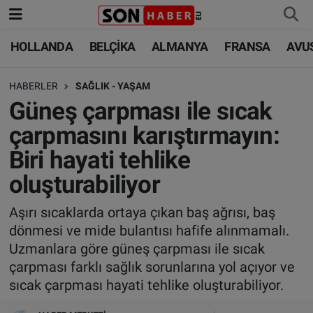
HOLLANDA
BELÇİKA
ALMANYA
FRANSA
AVU
HOLLANDA
HOLLANDA
Nöbetçi Eczaneler
HABERLER
SAĞLIK - YAŞAM
BELÇİKA
BELÇİKA
Hava Durumu
Güneş çarpması ile sıcak
ALMANYA
ALMANYA
Trafik Durumu
çarpmasını karıştırmayın:
Biri hayati tehlike
FRANSA
TÜRKİYE
Süper Lig Puan Durumu ve Fikstür
oluşturabiliyor
AVUSTURYA
DÜNYA
Tüm Manşetler
Aşırı sıcaklarda ortaya çıkan baş ağrısı, baş
dönmesi ve mide bulantısı hafife alınmamalı.
SAĞLIK - YAŞAM
BİLİM-TEKNOLOJİ
Son Dakika Haberleri
Uzmanlara göre güneş çarpması ile sıcak
çarpması farklı sağlık sorunlarına yol açıyor ve
BİLİM-TEKNOLOJİ
SAĞLIK
Haber Arşivi
sıcak çarpması hayati tehlike oluşturabiliyor.
FOTO GALERİ