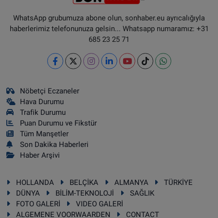
WhatsApp grubumuza abone olun, sonhaber.eu ayrıcalığıyla
haberlerimiz telefonunuza gelsin... Whatsapp numaramız: +31
685 23 25 71
Nöbetçi Eczaneler
Hava Durumu
Trafik Durumu
Puan Durumu ve Fikstür
Tüm Manşetler
Son Dakika Haberleri
Haber Arşivi
HOLLANDA
BELÇİKA
ALMANYA
TÜRKİYE
DÜNYA
BİLİM-TEKNOLOJİ
SAĞLIK
FOTO GALERİ
VIDEO GALERİ
ALGEMENE VOORWAARDEN
CONTACT