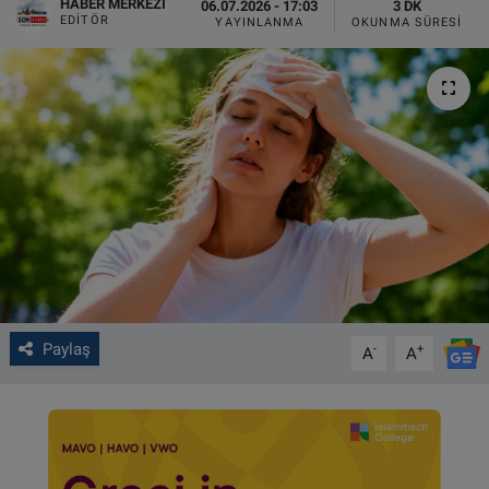
HABER MERKEZI
06.07.2026 - 17:03
3 DK
EDITÖR
YAYINLANMA
OKUNMA SÜRESI
VIDEO GALERİ
ALGEMENE VOORWAARDEN
CONTACT
Çerez Politikası
Paylaş
-
+
A
A