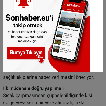
Şiddetli baş ağrısı
Baş dönmesi
Durum ilerledikçe şu belirtiler görülebiliyor:
Mide bulantısı
Kusma
Bilinç bulanıklığı
Bayılma
Uzmanlar, bu belirtilerin görülmesi halinde
kişinin derhal serin bir ortama alınmasını ve
sağlık ekiplerine haber verilmesini öneriyor.
İlk müdahale doğru yapılmalı
Sıcak çarpmasından şüphelenildiğinde kişi
gölge veya serin bir yere alınmalı, fazla