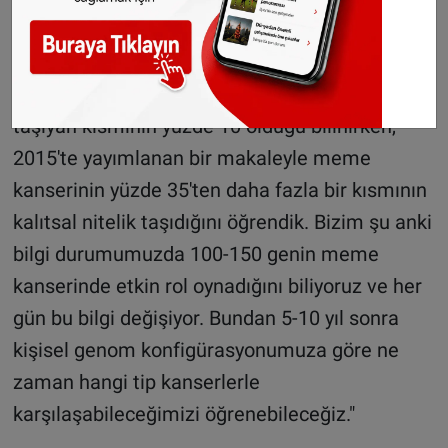
bilgileri verdi:
"2015'ten önce meme kanserinin kalıtsal nitelik
taşıyan kısmının yüzde 10 olduğu bilinirken,
2015'te yayımlanan bir makaleyle meme
kanserinin yüzde 35'ten daha fazla bir kısmının
kalıtsal nitelik taşıdığını öğrendik. Bizim şu anki
bilgi durumumuzda 100-150 genin meme
kanserinde etkin rol oynadığını biliyoruz ve her
gün bu bilgi değişiyor. Bundan 5-10 yıl sonra
kişisel genom konfigürasyonumuza göre ne
zaman hangi tip kanserlerle
karşılaşabileceğimizi öğrenebileceğiz."