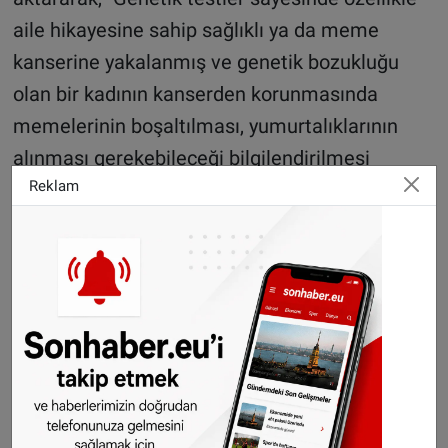
aile hikayesine sahip sağlıklı ya da meme
kanserine yakalanmış ve genetik bozukluğu
olan bir kadının kanserden korunmasında
memelerinin boşaltılması, yumurtalıklarının
alınması gerekebileceği bilgilendirilmesi
Reklam
yapılıyor. Bundan başka hastalık kalıtsal nitelik
taşıdığından kişinin bu hastalığı çocuğuna
geçirme riski olup olmadığı, ailenin hastalıktan
korunması ve takibi konusunda bilgiler ve
gerekli yönlendirilmeler paylaşılıyor."
değerlendirmesinde bulundu.
Genom incelemeleri konusunda tıbbın sürekli
ilerleme kaydettiğini vurgulayan Yazıcı, şu