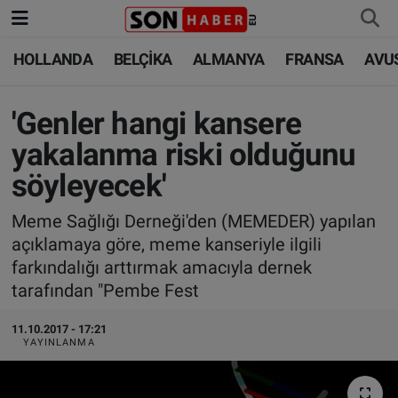
HOLLANDA
BELÇİKA
ALMANYA
FRANSA
AVU
HOLLANDA
HOLLANDA
Nöbetçi Eczaneler
BELÇİKA
BELÇİKA
Hava Durumu
'Genler hangi kansere
yakalanma riski olduğunu
ALMANYA
ALMANYA
Trafik Durumu
söyleyecek'
FRANSA
TÜRKİYE
Süper Lig Puan Durumu ve Fikstür
Meme Sağlığı Derneği'den (MEMEDER) yapılan
açıklamaya göre, meme kanseriyle ilgili
AVUSTURYA
DÜNYA
Tüm Manşetler
farkındalığı arttırmak amacıyla dernek
tarafından "Pembe Fest
SAĞLIK - YAŞAM
BİLİM-TEKNOLOJİ
Son Dakika Haberleri
11.10.2017 - 17:21
BİLİM-TEKNOLOJİ
SAĞLIK
Haber Arşivi
YAYINLANMA
FOTO GALERİ