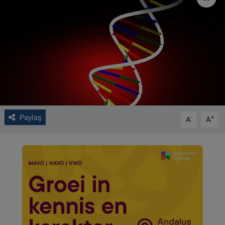
VIDEO GALERİ
ALGEMENE VOORWAARDEN
CONTACT
Çerez Politikası
Paylaş
-
+
A
A