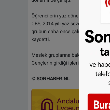
döneminde çalıştı.
Öğrencilerin yaz döneminde ortalama 
CBS, 2014 yılı yaz sezonu başında 1
grubun daha önce çalışma hayatı il
kaydetti.
Meslek gruplarına bakıldığında ise ya
Gençlerin girdiği işlerin başında sü
© SONHABER.NL