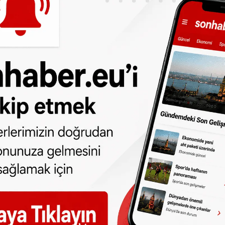
olarak haftada 14 saat çalıştığını belirten
24 bin gencin çalışmaya başladığını, bu
e tanışmamış gençlerden oluştuğunu
pılan işlerde pek değişiklik olmadı.
permarketler ve horeca sektörü geldi.