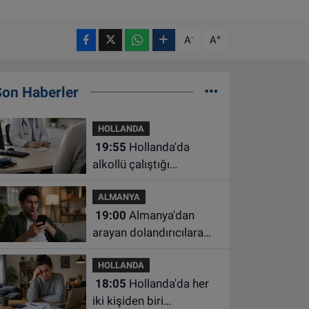
-
+
A
A
Son Haberler
HOLLANDA
19:55
Hollanda'da
alkollü çalıştığı
belirlenen aile hekimine
ALMANYA
çalışma yasağı
19:00
Almanya'dan
arayan dolandırıcılara
ait bu numaralara dikkat
HOLLANDA
18:05
Hollanda'da her
iki kişiden biri