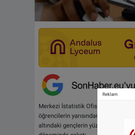
Reklam
Merkezi İstatistik Ofisi (CBS) verile
öğrencilerin yarısından fazlası 2014
altındaki gençlerin yüzde 56,2’si 201