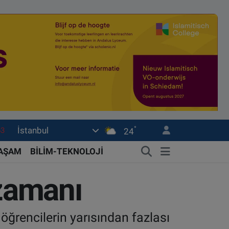
63
°
İstanbul
24
16
YAŞAM
BİLİM-TEKNOLOJİ
02
07
 zamanı
45
0
 öğrencilerin yarısından fazlası