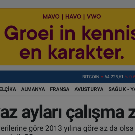
BITCOIN
64.225,61
%-0.
DOLAR
47,7143
%0.
ELÇİKA
ALMANYA
FRANSA
AVUSTURYA
SAĞLIK - 
EURO
55,0317
%-0.
STERLİN
64,2463
%0.
yaz ayları çalışma
GRAM ALTIN
6510.40
%0.
BİST100
13.799
%7
verilerine göre 2013 yılına göre az da olsa