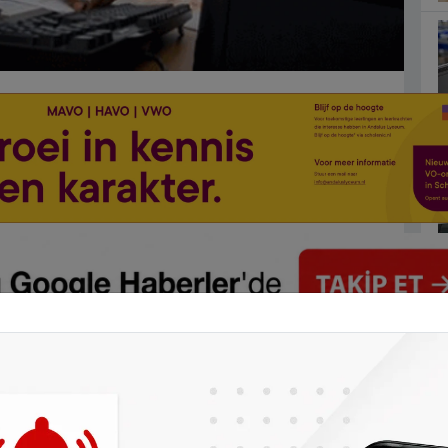
rine göre 2013 yılına göre az da olsa
 yaz sezonunu çalışarak geçirdi. 25 yaş
3 yılında yüzde 55.4 ise 2014 yılında yaz