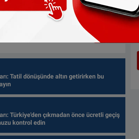
arı: Tatil dönüşünde altın getirirken bu
ayın
arı: Türkiye'den çıkmadan önce ücretli geçiş
nuzu kontrol edin