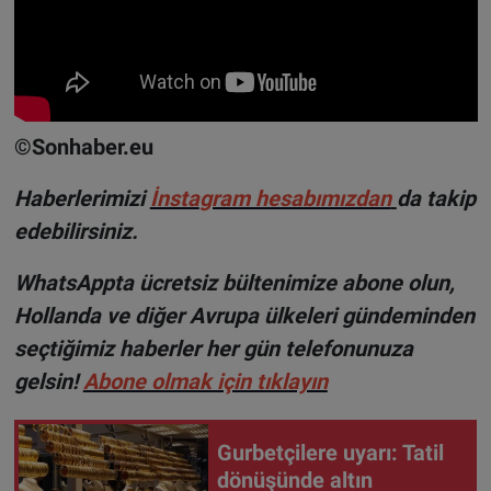
©Sonhaber.eu
H
aberlerimizi
İnsta
gram hesabımızdan
da takip
edebilirsiniz.
WhatsAppta ücretsiz bültenimize abone olun,
Hollanda ve diğer Avrupa ülkeleri gündeminden
seçtiğimiz haberler her gün telefonunuza
gelsin!
Abone olmak için tıklayın
Gurbetçilere uyarı: Tatil
dönüşünde altın