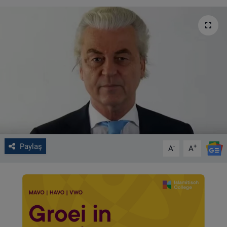
VIDEO GALERİ
ALGEMENE VOORWAARDEN
CONTACT
Çerez Politikası
Paylaş
-
+
A
A