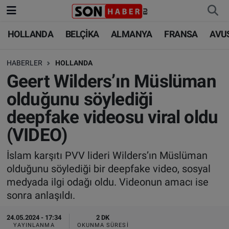
HOLLANDA
BELÇİKA
ALMANYA
FRANSA
AVU
HOLLANDA
HOLLANDA
Nöbetçi Eczaneler
HABERLER
HOLLANDA
BELÇİKA
BELÇİKA
Hava Durumu
Geert Wilders’ın Müslüman
ALMANYA
ALMANYA
Trafik Durumu
olduğunu söylediği
deepfake videosu viral oldu
FRANSA
TÜRKİYE
Süper Lig Puan Durumu ve Fikstür
(VIDEO)
AVUSTURYA
DÜNYA
Tüm Manşetler
İslam karşıtı PVV lideri Wilders’ın Müslüman
olduğunu söylediği bir deepfake video, sosyal
SAĞLIK - YAŞAM
BİLİM-TEKNOLOJİ
Son Dakika Haberleri
medyada ilgi odağı oldu. Videonun amacı ise
sonra anlaşıldı.
BİLİM-TEKNOLOJİ
SAĞLIK
Haber Arşivi
24.05.2024 - 17:34
2 DK
FOTO GALERİ
YAYINLANMA
OKUNMA SÜRESI