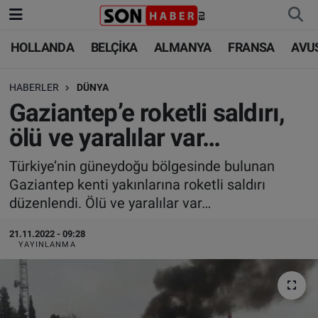
HOLLANDA
BELÇİKA
ALMANYA
FRANSA
AVU
HOLLANDA
HOLLANDA
Nöbetçi Eczaneler
HABERLER
DÜNYA
BELÇİKA
BELÇİKA
Hava Durumu
Gaziantep’e roketli saldırı,
ALMANYA
ALMANYA
Trafik Durumu
ölü ve yaralılar var…
FRANSA
TÜRKİYE
Süper Lig Puan Durumu ve Fikstür
Türkiye’nin güneydoğu bölgesinde bulunan
Gaziantep kenti yakınlarına roketli saldırı
AVUSTURYA
DÜNYA
Tüm Manşetler
düzenlendi. Ölü ve yaralılar var…
SAĞLIK - YAŞAM
BİLİM-TEKNOLOJİ
Son Dakika Haberleri
21.11.2022 - 09:28
YAYINLANMA
BİLİM-TEKNOLOJİ
SAĞLIK
Haber Arşivi
FOTO GALERİ