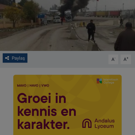
VIDEO GALERİ
ALGEMENE VOORWAARDEN
CONTACT
Çerez Politikası
Paylaş
-
+
A
A