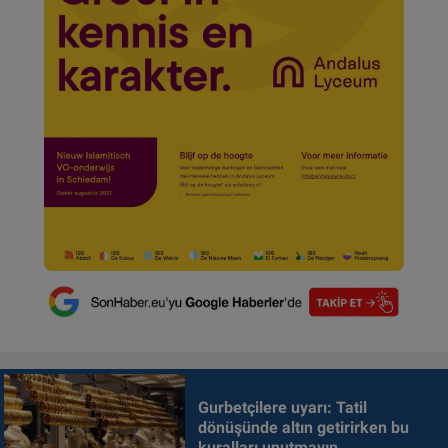
Gurbetçilere uyarı: Tatil
dönüşünde altın getirirken bu
kuralları unutmayın