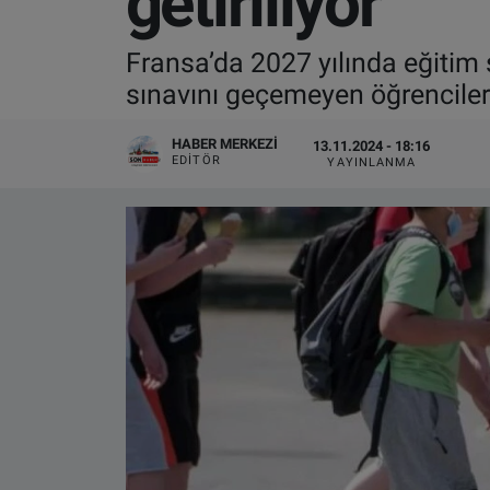
getiriliyor
VIDEO GALERİ
Fransa’da 2027 yılında eğitim 
sınavını geçemeyen öğrencile
ALGEMENE VOORWAARDEN
HABER MERKEZI
13.11.2024 - 18:16
CONTACT
EDITÖR
YAYINLANMA
Çerez Politikası