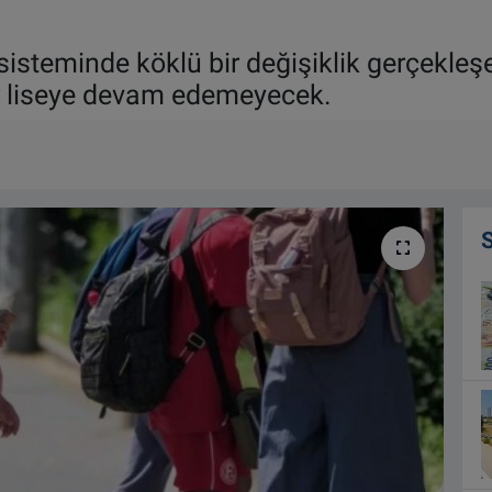
sisteminde köklü bir değişiklik gerçekleş
r liseye devam edemeyecek.