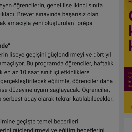
en öğrencilerin, genel lise ikinci sınıfa
ladı. Brevet sınavında başarısız olan
rmak amacıyla yeni oluşturulan “prépa
nde”
in liseye geçişini güçlendirmeyi ve dört yıl
maçlıyor. Bu programda öğrenciler, haftalık
 en az 10 saat sınıf içi etkinliklere
a gerçekleştirilecek eğitimle, öğrenciler daha
k lise düzeyine uyum sağlayacak. Öğrenciler,
 serbest aday olarak tekrar katılabilecekler.
ğitimine geçişte temel becerileri
rini güçlendirmeyi ve eğitim hedeflerini