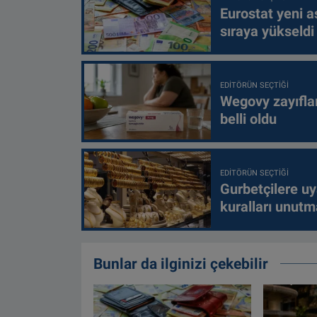
Eurostat yeni as
sıraya yükseldi
EDITÖRÜN SEÇTIĞI
Wegovy zayıfla
belli oldu
EDITÖRÜN SEÇTIĞI
Gurbetçilere uy
kuralları unutm
Bunlar da ilginizi çekebilir