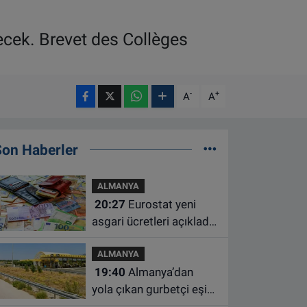
ecek. Brevet des Collèges
-
+
A
A
Son Haberler
ALMANYA
20:27
Eurostat yeni
asgari ücretleri açıkladı:
Hollanda AB'de ikinci
ALMANYA
sıraya yükseldi
19:40
Almanya’dan
yola çıkan gurbetçi eşini
Hırvatistan’da benzin