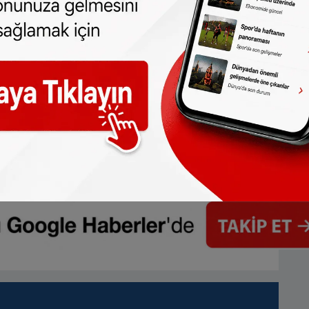
 türlü hakkı
SONHABER.eu
’ya aittir.
lmeden alınan haberler için hukuki işlem