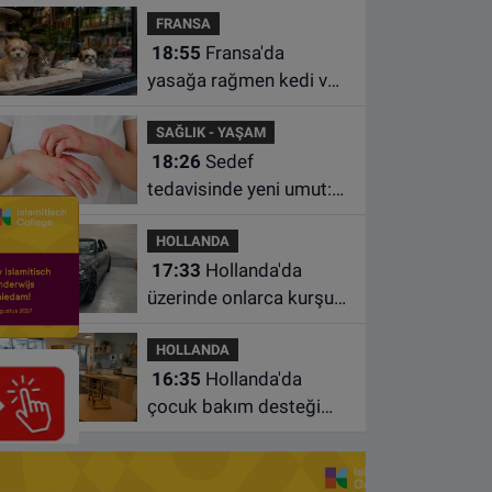
FRANSA
istasyonunda unuttu
18:55
Fransa'da
yasağa rağmen kedi ve
köpek satan pet
SAĞLIK - YAŞAM
shoplara hayvan başına
18:26
Sedef
1.500 euro ceza
tedavisinde yeni umut:
Bazı hastaların neden
HOLLANDA
iyileşmediği bulundu
17:33
Hollanda'da
üzerinde onlarca kurşun
izi bulunan BMW 55 bin
HOLLANDA
euroya satışa çıktı
16:35
Hollanda'da
çocuk bakım desteği
artsa da ailelerin çoğu
hâlâ ek ödeme yapıyor