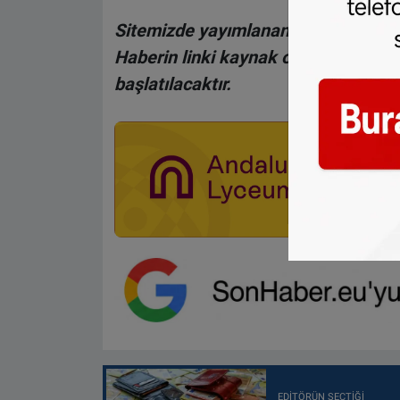
Sitemizde yayımlanan haberlerin her
Haberin linki kaynak olarak gösteri
başlatılacaktır.
EDITÖRÜN SEÇTIĞI