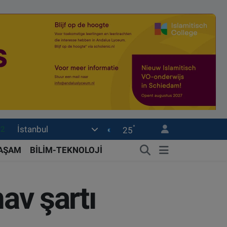
°
İstanbul
18
25
32
YAŞAM
BİLİM-TEKNOLOJİ
38
59
av şartı
19
.2