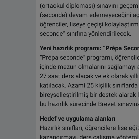
(ortaokul diploması) sınavını geçemey
(seconde) devam edemeyeceğini açık
öğrenciler, liseye geçişi kolaylaştı
seconde” sınıfına yönlendirilecek.
Yeni hazırlık programı: “Prépa Seco
“Prépa seconde” programı, öğrenciler
içinde mezun olmalarını sağlamayı a
27 saat ders alacak ve ek olarak yıllık
katılacak. Azami 25 kişilik sınıflard
bireyselleştirilmiş bir destek alara
bu hazırlık sürecinde Brevet sınavına
Hedef ve uygulama alanları
Hazırlık sınıfları, öğrencilere lise e
kazandırmayı, ders çalışma yöntemle