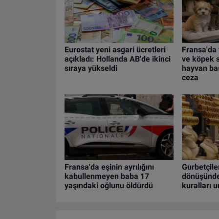
Eurostat yeni asgari ücretleri
Fransa'da
açıkladı: Hollanda AB'de ikinci
ve köpek s
sıraya yükseldi
hayvan ba
ceza
Fransa'da eşinin ayrılığını
Gurbetçiler
kabullenmeyen baba 17
dönüşünde 
yaşındaki oğlunu öldürdü
kuralları 