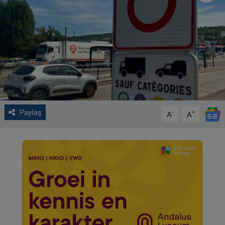
VIDEO GALERİ
ALGEMENE VOORWAARDEN
CONTACT
Çerez Politikası
Paylaş
-
+
A
A