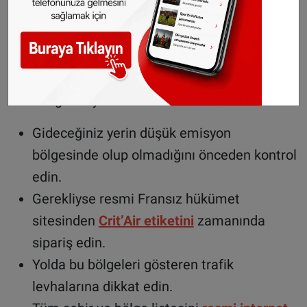
Bu yaz Fransa’ya arabayla gitmeyi
planlayanlara uyarılar
Yasa henüz yürürlüğe girmediği için bu yıl
Fransa’ya gidecek olanların şu hususlara dikkat
etmesi gerekiyor:
Gideceğiniz yerin düşük emisyon
bölgesinde olup olmadığını önceden kontrol
edin.
Gerekliyse resmi Fransız hükümet
sitesinden
Crit’Air etiketini
zamanında
sipariş edin.
Yolda bu bölgeleri gösteren trafik
levhalarına dikkat edin.