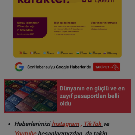
Dünyanın en güçlü ve en
zayıf pasaportları belli
oldu
Haberlerimizi
İnstagram
,
TikTok
ve
Youtube
hesaplarımızdan da takip