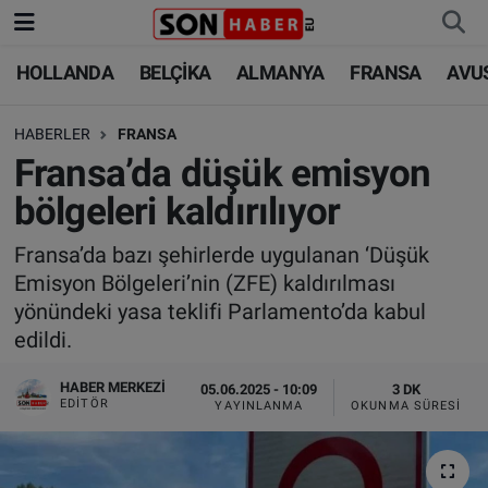
HOLLANDA
BELÇİKA
ALMANYA
FRANSA
AVU
HOLLANDA
HOLLANDA
Nöbetçi Eczaneler
HABERLER
FRANSA
BELÇİKA
BELÇİKA
Hava Durumu
Fransa’da düşük emisyon
ALMANYA
ALMANYA
Trafik Durumu
bölgeleri kaldırılıyor
FRANSA
TÜRKİYE
Süper Lig Puan Durumu ve Fikstür
Fransa’da bazı şehirlerde uygulanan ‘Düşük
Emisyon Bölgeleri’nin (ZFE) kaldırılması
AVUSTURYA
DÜNYA
Tüm Manşetler
yönündeki yasa teklifi Parlamento’da kabul
edildi.
SAĞLIK - YAŞAM
BİLİM-TEKNOLOJİ
Son Dakika Haberleri
HABER MERKEZI
05.06.2025 - 10:09
3 DK
EDITÖR
YAYINLANMA
OKUNMA SÜRESI
BİLİM-TEKNOLOJİ
SAĞLIK
Haber Arşivi
FOTO GALERİ