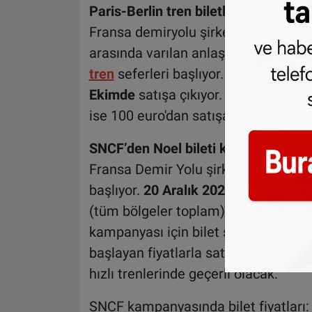
Paris-Berlin tren biletleri satışa çıkı
Fransa demiryolu şirketi (SNCF) ve
arasında varılan anlaşma uyarınca A
tren
seferleri başlıyor. Paris-Berlin a
Ekimde
satışa çıkıyor. Bu hattın biletl
ise 100 euro'dan satışa sunulacak.
SNCF’den Noel bileti kampanyası
Fransa Demir Yolu şirketi SCNF, Noe
başlıyor.
20 Aralık 2024
Cuma günü
(tüm bölgeler toplam) gerçekleşecek y
kampanyası için bilet satışları
2 Eki
başlayan fiyatlarla satışa sunulacak 
hızlı trenlerinde geçerli olacak.
SNCF kampanyasında bilet fiyatları: