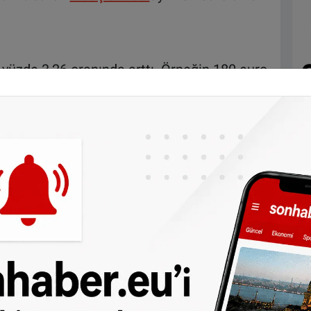
 yüzde 3,26 oranında arttı. Örneğin 180 euro
 alan bir kişi, 1 ekimden itibaren yaklaşık
ş, APL’den 2,6 milyon, ALS’den 2,1 milyon ve
oplam 5,6 milyon vatandaş faydalanacak.
 kaldırılmasından bu yana, tedarikçiler
gürler. Ancak tüketicilerin seçim yapmalarına
me Komisyonu her ay bir
karşılaştırma fiyatı
yatlar Eylül ayına göre yüzde 5,36 oranında
on üç ay önce yani Temmuz ayında yüzde 11,7