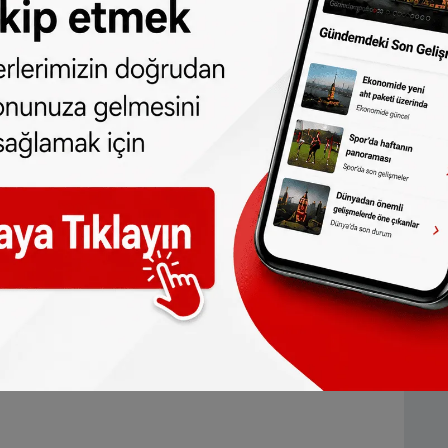
yor
 Alman demiryolu şirketi Deutsche Bahn
ralık ayında
Paris ile Berlin arasında hızlı
rasındaki tren seferlerinin biletleri
16
eri ikinci sınıfta 59 euro'dan, birinci sınıfta
l tatili dönemine özel bilet kampanyasına
nden
6 Ocak 2025
Pazartesi gününe kadar
ıl sonu okul tatiline ilişkin bilet
m
’de başlıyor. Kampanyada 19 eurodan
olan biletler TGV Inoui, Intercités ve Ouigo