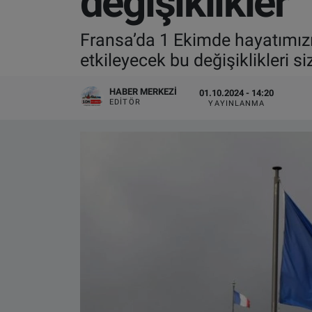
değişiklikler
VIDEO GALERİ
Fransa’da 1 Ekimde hayatımızı 
etkileyecek bu değişiklikleri siz
ALGEMENE VOORWAARDEN
HABER MERKEZI
01.10.2024 - 14:20
CONTACT
EDITÖR
YAYINLANMA
Çerez Politikası