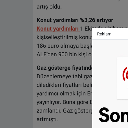
artış oldu.
Konut yardımları %3,26 artıyor
Konut yardımları
1 Ekimden itibaren
Reklam
kişiselleştirilmiş konut yardımı (APL)
186 euro almaya başlayacak. Bu artı
ALF’den 900 bin kişi olmak üzere t
Gaz gösterge fiyatında artış
Düzenlemeye tabi gaz satış fiyatının
diledikleri fiyatları belirlemekte öz
yardımcı olmak için Enerji Düzenle
yayınlıyor. Buna göre Ekim ayında fi
zamlandı. Gaz gösterge fiyatı en s
artmıştı.