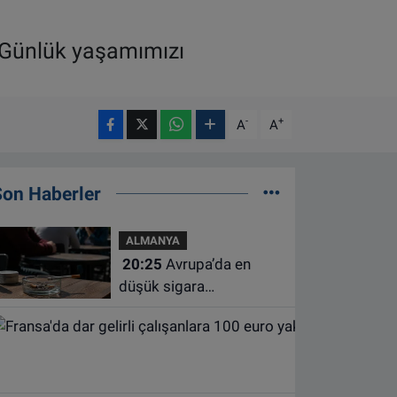
. Günlük yaşamımızı
-
+
A
A
Son Haberler
ALMANYA
20:25
Avrupa’da en
düşük sigara
kullanımının Hollanda ve
Belçika’da olduğu
açıklandı