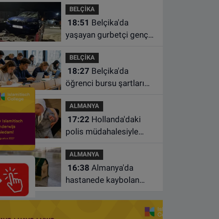
BELÇİKA
18:51
Belçika'da
yaşayan gurbetçi genç
Türkiye'de geçirdiği
BELÇİKA
kazada hayatını kaybetti
18:27
Belçika'da
öğrenci bursu şartları
değişiyor: Yeterli sayıda
ALMANYA
ders almayan burs
17:22
Hollanda'daki
alamayacak
polis müdahalesiyle
gündeme gelen Filistinli
ALMANYA
çiftin bebeği aileden
16:38
Almanya'da
alındı
hastanede kaybolan
bebeğin cenazesi
çamaşır makinesinde
bulundu