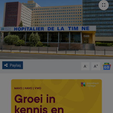
VIDEO GALERİ
ALGEMENE VOORWAARDEN
CONTACT
Çerez Politikası
Paylaş
-
+
A
A