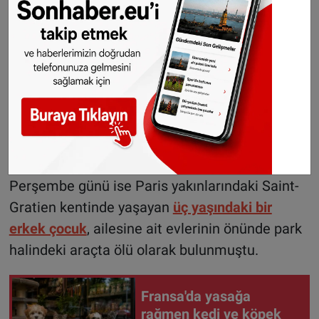
tarafından yürütülüyor. Yetkililer, olayın nasıl
meydana geldiğini ve varsa ihmal bulunup
bulunmadığını araştırıyor.
Fransa'da geçtiğimiz bir hafta içinde üç çocuk
araba içinde mahsur kalarak hayatını kaybetti.
Pazartesi günü ülkenin güneyindeki Carpentras
kentinde
iki ve dört yaşındaki iki çocuk
park
halindeki bir aracın içinde ölü bulunmuştu.
Perşembe günü ise Paris yakınlarındaki Saint-
Gratien kentinde yaşayan
üç yaşındaki bir
erkek çocuk
, ailesine ait evlerinin önünde park
halindeki araçta ölü olarak bulunmuştu.
Fransa'da yasağa
rağmen kedi ve köpek