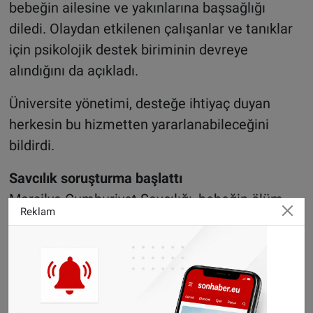
bebeğin ailesine ve yakınlarına başsağlığı
diledi. Olaydan etkilenen çalışanlar ve tanıklar
için psikolojik destek biriminin devreye
alındığını da açıkladı.
Üniversite yönetimi, desteğe ihtiyaç duyan
herkesin bu hizmetten yararlanabileceğini
bildirdi.
Savcılık soruşturma başlattı
Marsilya Cumhuriyet Savcılığı, bebeğin ölüm
Reklam
nedeninin ve olayın tüm ayrıntılarının ortaya
çıkarılması amacıyla adli soruşturma
başlatıldığını duyurdu.
Soruşturma, Bölgesel Suçlarla Mücadele Birimi