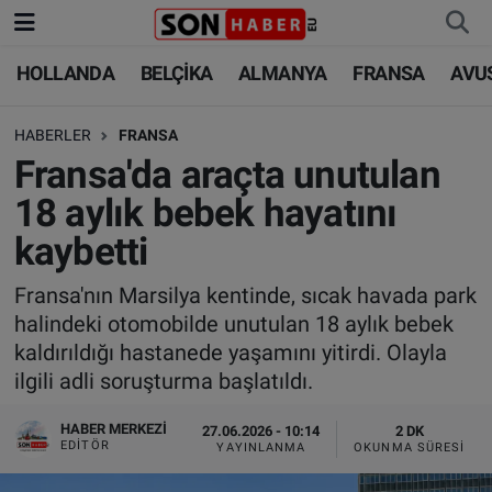
HOLLANDA
BELÇİKA
ALMANYA
FRANSA
AVU
HOLLANDA
HOLLANDA
Nöbetçi Eczaneler
HABERLER
FRANSA
BELÇİKA
BELÇİKA
Hava Durumu
Fransa'da araçta unutulan
ALMANYA
ALMANYA
Trafik Durumu
18 aylık bebek hayatını
kaybetti
FRANSA
TÜRKİYE
Süper Lig Puan Durumu ve Fikstür
Fransa'nın Marsilya kentinde, sıcak havada park
AVUSTURYA
DÜNYA
Tüm Manşetler
halindeki otomobilde unutulan 18 aylık bebek
kaldırıldığı hastanede yaşamını yitirdi. Olayla
SAĞLIK - YAŞAM
BİLİM-TEKNOLOJİ
Son Dakika Haberleri
ilgili adli soruşturma başlatıldı.
BİLİM-TEKNOLOJİ
SAĞLIK
Haber Arşivi
HABER MERKEZI
27.06.2026 - 10:14
2 DK
EDITÖR
YAYINLANMA
OKUNMA SÜRESI
FOTO GALERİ