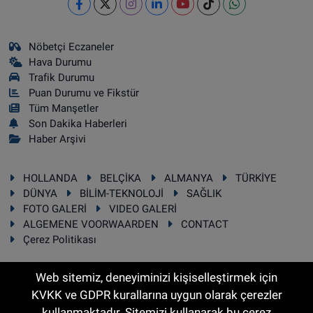
Nöbetçi Eczaneler
Hava Durumu
Trafik Durumu
Puan Durumu ve Fikstür
Tüm Manşetler
Son Dakika Haberleri
Haber Arşivi
HOLLANDA
BELÇİKA
ALMANYA
TÜRKİYE
DÜNYA
BİLİM-TEKNOLOJİ
SAĞLIK
FOTO GALERİ
VIDEO GALERİ
ALGEMENE VOORWAARDEN
CONTACT
Çerez Politikası
Web sitemiz, deneyiminizi kişiselleştirmek için
KVKK ve GDPR kurallarına uygun olarak çerezler
RSS
Copyright © 2025 Sonhaber.eu Her hakkı saklıdır.
kullanmaktadır. Sitemizi kullanarak bu çerez