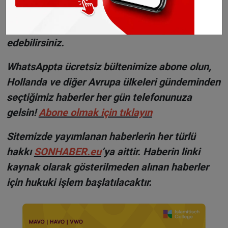
Fotoğraf: Wikimedia Commons
Haberlerimizi
İnsta
gram hesabımızdan
da takip
edebilirsiniz.
WhatsAppta ücretsiz bültenimize abone olun,
Hollanda ve diğer Avrupa ülkeleri gündeminden
seçtiğimiz haberler her gün telefonunuza
gelsin!
Abone olmak için tıklayın
Sitemizde yayımlanan haberlerin her türlü
hakkı
SONHABER.eu
’ya aittir. Haberin linki
kaynak olarak gösterilmeden alınan haberler
için hukuki işlem başlatılacaktır.