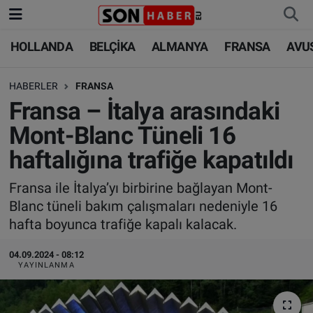
HOLLANDA
BELÇİKA
ALMANYA
FRANSA
AVU
HOLLANDA
HOLLANDA
Nöbetçi Eczaneler
HABERLER
FRANSA
BELÇİKA
BELÇİKA
Hava Durumu
Fransa – İtalya arasındaki
ALMANYA
ALMANYA
Trafik Durumu
Mont-Blanc Tüneli 16
haftalığına trafiğe kapatıldı
FRANSA
TÜRKİYE
Süper Lig Puan Durumu ve Fikstür
Fransa ile İtalya’yı birbirine bağlayan Mont-
AVUSTURYA
DÜNYA
Tüm Manşetler
Blanc tüneli bakım çalışmaları nedeniyle 16
hafta boyunca trafiğe kapalı kalacak.
SAĞLIK - YAŞAM
BİLİM-TEKNOLOJİ
Son Dakika Haberleri
04.09.2024 - 08:12
BİLİM-TEKNOLOJİ
SAĞLIK
Haber Arşivi
YAYINLANMA
FOTO GALERİ