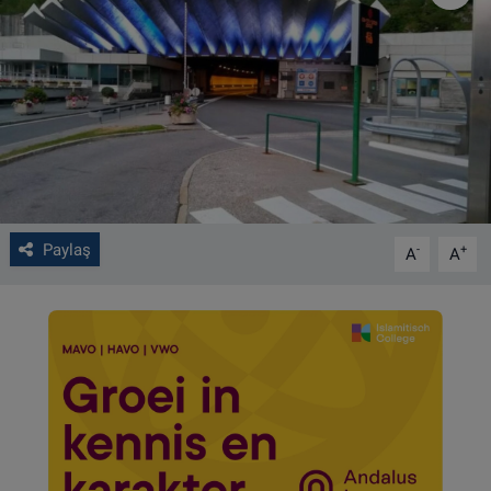
VIDEO GALERİ
ALGEMENE VOORWAARDEN
CONTACT
Çerez Politikası
Paylaş
-
+
A
A