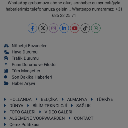
WhatsApp grubumuza abone olun, sonhaber.eu ayrıcalığıyla
haberlerimiz telefonunuza gelsin... Whatsapp numaramız: +31
685 23 25 71
Nöbetçi Eczaneler
Hava Durumu
Trafik Durumu
Puan Durumu ve Fikstür
Tüm Manşetler
Son Dakika Haberleri
Haber Arşivi
HOLLANDA
BELÇİKA
ALMANYA
TÜRKİYE
DÜNYA
BİLİM-TEKNOLOJİ
SAĞLIK
FOTO GALERİ
VIDEO GALERİ
ALGEMENE VOORWAARDEN
CONTACT
Çerez Politikası