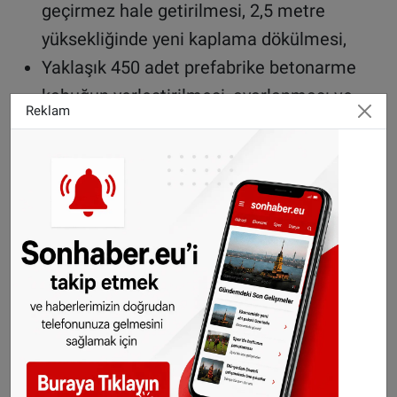
geçirmez hale getirilmesi, 2,5 metre
yüksekliğinde yeni kaplama dökülmesi,
Yaklaşık 450 adet prefabrike betonarme
kabuğun yerleştirilmesi, ayarlanması ve
Reklam
sabitlenmesi,
Kemerin arkasına mikro harç enjeksiyonu
ve kabukların mühürlenmesi,
Güvenlik ekipmanlarının yeniden monte
edilmesi ve trafik açılmadan önce test
aşamasına geçilmesi.
Proje için toplamda 50 milyon euro yatırım
yapılması planlanıyor.
©Sonhaber.eu