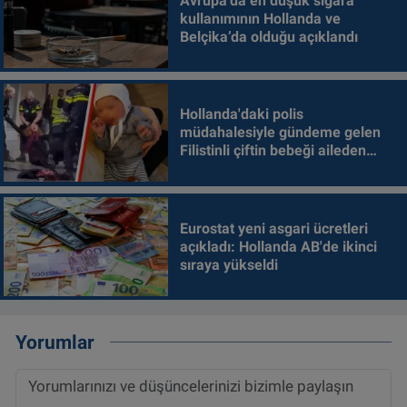
Avrupa’da en düşük sigara
kullanımının Hollanda ve
Belçika’da olduğu açıklandı
Hollanda'daki polis
müdahalesiyle gündeme gelen
Filistinli çiftin bebeği aileden
alındı
Eurostat yeni asgari ücretleri
açıkladı: Hollanda AB'de ikinci
sıraya yükseldi
Yorumlar