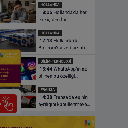
HOLLANDA
18:05
Hollanda'da her
iki kişiden biri
borçlarından utanıyor
HOLLANDA
17:13
Hollanda'da
Bol.com'da veri sızıntısı:
Müşteri bilgileri ele
BİLİM-TEKNOLOJİ
geçirilmiş olabilir
15:44
WhatsApp'ın az
bilinen bu özelliği
sohbetleri daha düzenli
FRANSA
hale getiriyor
14:38
Fransa'da eşinin
ayrılığını kabullenmeyen
baba 17 yaşındaki
oğlunu öldürdü