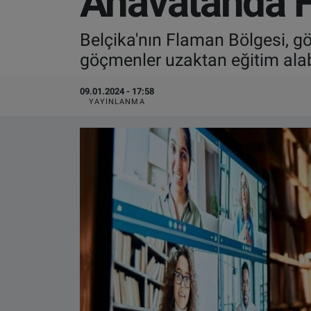
Anavatanda F
VIDEO GALERİ
Belçika'nın Flaman Bölgesi, g
göçmenler uzaktan eğitim alab
ALGEMENE VOORWAARDEN
09.01.2024 - 17:58
CONTACT
YAYINLANMA
Çerez Politikası