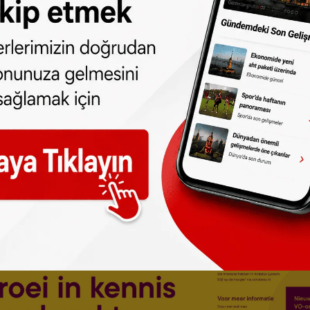
dan
da takip edebilirsiniz.
ne olun, Hollanda ve diğer Avrupa ülkeleri
r gün telefonunuza gelsin!
Abone olmak için
 türlü hakkı
SONHABER.eu
’ya aittir.
lmeden alınan haberler için hukuki işlem