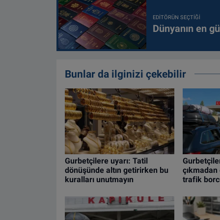
EDITÖRÜN SEÇTIĞI
Dünyanın en güç
Bunlar da ilginizi çekebilir
Gurbetçilere uyarı: Tatil
Gurbetçile
dönüşünde altın getirirken bu
çıkmadan ö
kuralları unutmayın
trafik bor