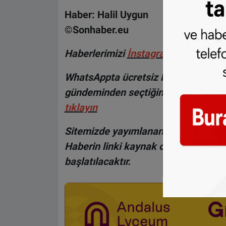
Haber: Halil Uygun
©Sonhaber.eu
H
aberlerimizi
İnsta
gram hesabımız
WhatsAppta ücretsiz bültenimize abo
gündeminden seçtiğimiz haberler he
tıklayın
Sitemizde yayımlanan haberlerin her
Haberin linki kaynak olarak gösteri
başlatılacaktır.