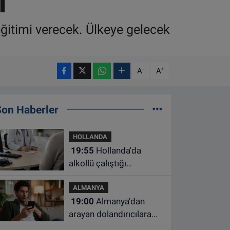
i
itimi verecek. Ülkeye gelecek
-
+
A
A
Son Haberler
HOLLANDA
19:55
Hollanda'da
alkollü çalıştığı
belirlenen aile hekimine
ALMANYA
çalışma yasağı
19:00
Almanya'dan
arayan dolandırıcılara
ait bu numaralara dikkat