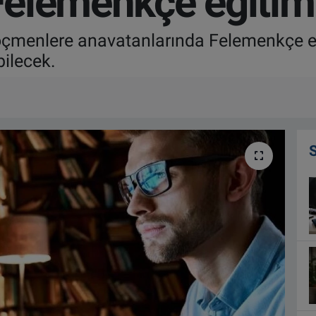
elemenkçe eğitim
öçmenlere anavatanlarında Felemenkçe eğ
ilecek.