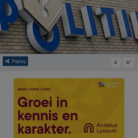
VIDEO GALERİ
ALGEMENE VOORWAARDEN
CONTACT
Çerez Politikası
Paylaş
-
+
A
A