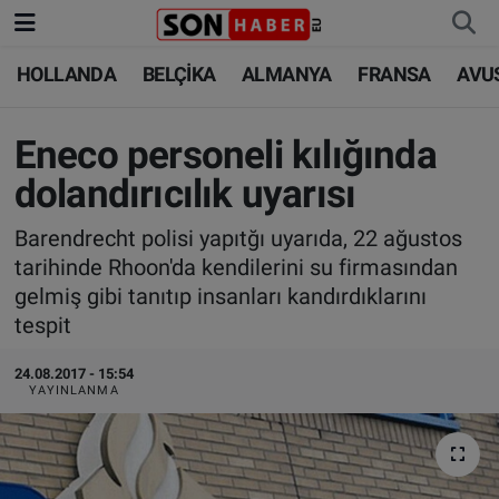
HOLLANDA
BELÇİKA
ALMANYA
FRANSA
AVU
HOLLANDA
HOLLANDA
Nöbetçi Eczaneler
BELÇİKA
BELÇİKA
Hava Durumu
Eneco personeli kılığında
dolandırıcılık uyarısı
ALMANYA
ALMANYA
Trafik Durumu
Barendrecht polisi yapıtğı uyarıda, 22 ağustos
FRANSA
TÜRKİYE
Süper Lig Puan Durumu ve Fikstür
tarihinde Rhoon'da kendilerini su firmasından
gelmiş gibi tanıtıp insanları kandırdıklarını
AVUSTURYA
DÜNYA
Tüm Manşetler
tespit
SAĞLIK - YAŞAM
BİLİM-TEKNOLOJİ
Son Dakika Haberleri
24.08.2017 - 15:54
YAYINLANMA
BİLİM-TEKNOLOJİ
SAĞLIK
Haber Arşivi
FOTO GALERİ