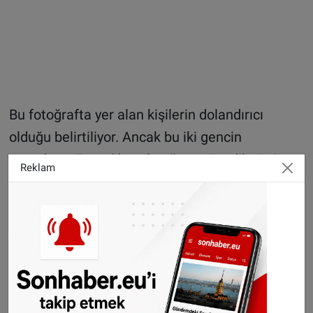
Bu fotoğrafta yer alan kişilerin dolandırıcı
olduğu belirtiliyor. Ancak bu iki gencin
gerçekten Eneco'da çalıştığı tespit edilmiştir.
Reklam
Sosyal medya paylaşımlarında emin olunmayan
bilgilerin paylaşılmaması konusunda da
polisten uyarı geldi.