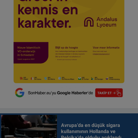
Avrupa’da en düşük sigara
kullanımının Hollanda ve
Belçika’da olduğu açıklandı