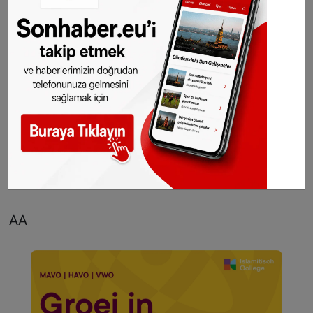
"Pasifik Ateş Çemberi" olarak adlandırılan,
deprem ve volkan kuşağında yer alan
Endonezya'da, 26 Aralık 2004'te, 9,1
büyüklüğündeki deprem ve ardından oluşan
tsunami sonucunda bölgedeki diğer ülkeleri de
kapsayan geniş bir alanda 230 bin kişi hayatını
kaybetmişti.
AA