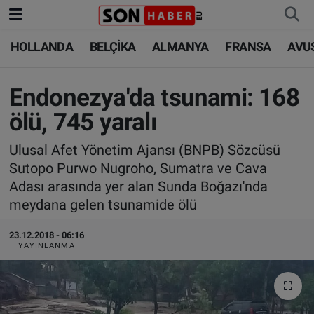
HOLLANDA
BELÇİKA
ALMANYA
FRANSA
AVU
HOLLANDA
HOLLANDA
Nöbetçi Eczaneler
BELÇİKA
BELÇİKA
Hava Durumu
Endonezya'da tsunami: 168
ölü, 745 yaralı
ALMANYA
ALMANYA
Trafik Durumu
Ulusal Afet Yönetim Ajansı (BNPB) Sözcüsü
FRANSA
TÜRKİYE
Süper Lig Puan Durumu ve Fikstür
Sutopo Purwo Nugroho, Sumatra ve Cava
Adası arasında yer alan Sunda Boğazı'nda
AVUSTURYA
DÜNYA
Tüm Manşetler
meydana gelen tsunamide ölü
SAĞLIK - YAŞAM
BİLİM-TEKNOLOJİ
Son Dakika Haberleri
23.12.2018 - 06:16
YAYINLANMA
BİLİM-TEKNOLOJİ
SAĞLIK
Haber Arşivi
FOTO GALERİ