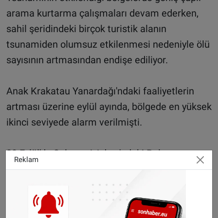
arama kurtarma çalışmaları devam ederken,
sahil şeridindeki birçok turistik alanın
tsunamiden olumsuz etkilenmesi nedeniyle ölü
sayısının artmasından endişe ediliyor.
Anak Krakatau Yanardağı'ndaki faaliyetlerin
artması üzerine eylül ayında, bölgede en yüksek
ikinci seviyede alarm verilmişti.
28 Eylül'de Sulawesi Adası'ndaki Palu
Reklam
Körfezi'nde meydana gelen 7,5 büyüklüğündeki
deprem ve ardından oluşan tsunamide, 2
binden fazla kişi yaşamını yitirirken, 1500'e
yakın kişinin kayıp olduğu açıklanmıştı.