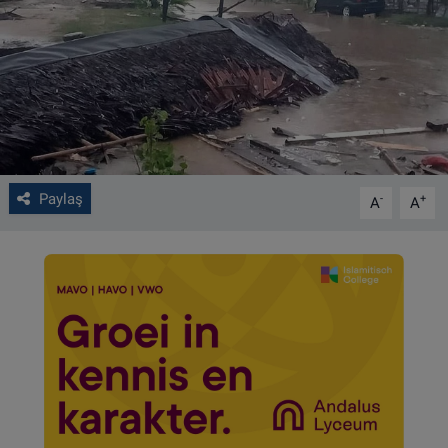
VIDEO GALERİ
ALGEMENE VOORWAARDEN
CONTACT
Çerez Politikası
Paylaş
-
+
A
A