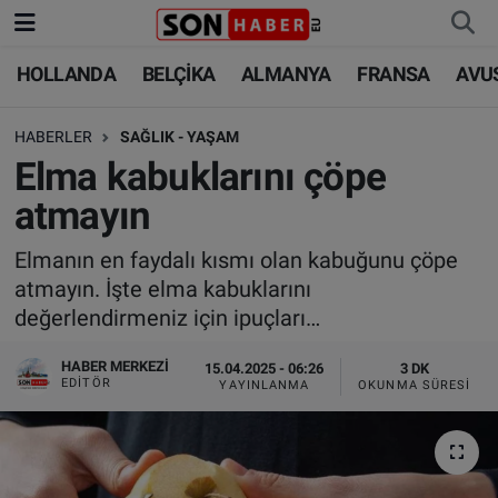
HOLLANDA
BELÇİKA
ALMANYA
FRANSA
AVU
HOLLANDA
HOLLANDA
Nöbetçi Eczaneler
HABERLER
SAĞLIK - YAŞAM
BELÇİKA
BELÇİKA
Hava Durumu
Elma kabuklarını çöpe
ALMANYA
ALMANYA
Trafik Durumu
atmayın
FRANSA
TÜRKİYE
Süper Lig Puan Durumu ve Fikstür
Elmanın en faydalı kısmı olan kabuğunu çöpe
atmayın. İşte elma kabuklarını
AVUSTURYA
DÜNYA
Tüm Manşetler
değerlendirmeniz için ipuçları…
SAĞLIK - YAŞAM
BİLİM-TEKNOLOJİ
Son Dakika Haberleri
HABER MERKEZI
15.04.2025 - 06:26
3 DK
EDITÖR
YAYINLANMA
OKUNMA SÜRESI
BİLİM-TEKNOLOJİ
SAĞLIK
Haber Arşivi
FOTO GALERİ