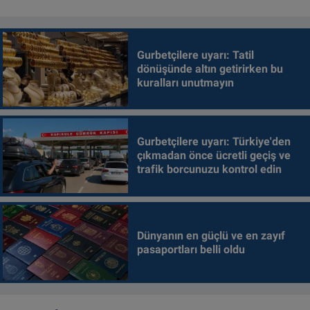
Gurbetçilere uyarı: Tatil
dönüşünde altın getirirken bu
kuralları unutmayın
Gurbetçilere uyarı: Türkiye'den
çıkmadan önce ücretli geçiş ve
trafik borcunuzu kontrol edin
Dünyanın en güçlü ve en zayıf
pasaportları belli oldu