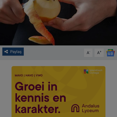
VIDEO GALERİ
ALGEMENE VOORWAARDEN
CONTACT
Çerez Politikası
Paylaş
-
+
A
A