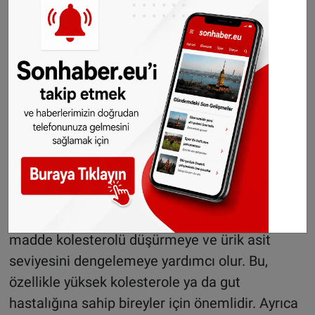
kabuklar, haftalar içinde doğal sirkeye
dönüşebilir. Bu sirke hem mutfakta kullanılabilir
hem de cilt bakımı ya da yüzey temizliğinde
etkili bir doğal çözüm sunar.
Ayrıca kaynar suyla haşlanan elma kabukları,
ortama hoş bir aroma yayar. Kurutulup küçük
bez torbaların içine konularak dolaplarda doğal
koku giderici olarak kullanılabilir.
Pektin ve antioksidanlar: Elmanın saklı gücü
Uzmanlara göre, elma kabuğundaki pektin adlı
madde kolesterolü düşürmeye ve ürik asit
seviyesini dengelemeye yardımcı olur. Bu,
özellikle yüksek kolesterole ya da gut
hastalığına sahip bireyler için önemlidir. Ayrıca