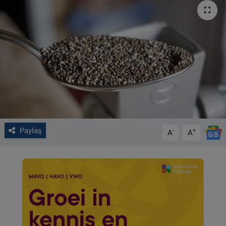
VIDEO GALERİ
ALGEMENE VOORWAARDEN
CONTACT
Çerez Politikası
Paylaş
-
+
A
A