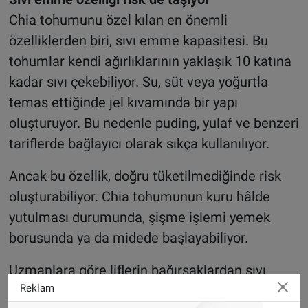
Chia tohumunu özel kılan en önemli
özelliklerden biri, sıvı emme kapasitesi. Bu
tohumlar kendi ağırlıklarının yaklaşık 10 katına
kadar sıvı çekebiliyor. Su, süt veya yoğurtla
temas ettiğinde jel kıvamında bir yapı
oluşturuyor. Bu nedenle puding, yulaf ve benzeri
tariflerde bağlayıcı olarak sıkça kullanılıyor.
Ancak bu özellik, doğru tüketilmediğinde risk
oluşturabiliyor. Chia tohumunun kuru hâlde
yutulması durumunda, şişme işlemi yemek
borusunda ya da midede başlayabiliyor.
Uzmanlara göre liflerin bağırsaklardan sıvı
Reklam
çekmesi, bazı kişilerde şişkinlik, kabızlık ve