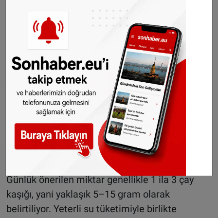
sindirim sorunlarına yol açabiliyor. Tıbbi
literatürde, chia tohumunun yemek borusunda
sıkıştığı ve ciddi ağrıya ya da boğulma riskine
neden olduğu vakalar da yer alıyor.
Güvenli tüketim için nelere dikkat edilmeli?
Uzmanlar, chia tohumunun mutlaka önceden
ıslatılarak tüketilmesini öneriyor. Bol miktarda
sıvı içinde 10–15 dakika bekletilmesi, jel
kıvamının oluşması için yeterli oluyor. Bu
aşamadan sonra tüketim güvenli kabul ediliyor.
Ayrıca aşırı tüketimden kaçınılması da önemli.
Günlük önerilen miktar genellikle 1 ila 3 çay
kaşığı, yani yaklaşık 5–15 gram olarak
belirtiliyor. Yeterli su tüketimiyle birlikte