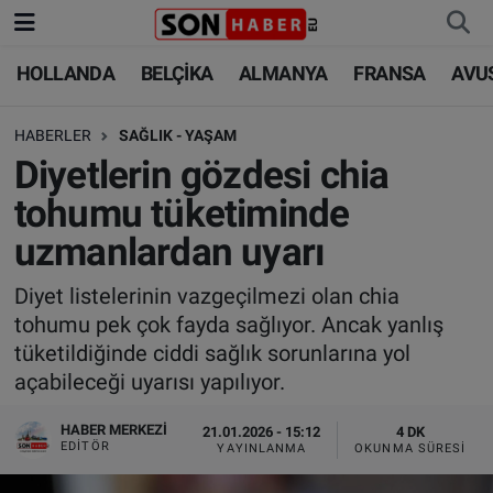
HOLLANDA
BELÇİKA
ALMANYA
FRANSA
AVU
HOLLANDA
HOLLANDA
Nöbetçi Eczaneler
HABERLER
SAĞLIK - YAŞAM
BELÇİKA
BELÇİKA
Hava Durumu
Diyetlerin gözdesi chia
ALMANYA
ALMANYA
Trafik Durumu
tohumu tüketiminde
uzmanlardan uyarı
FRANSA
TÜRKİYE
Süper Lig Puan Durumu ve Fikstür
Diyet listelerinin vazgeçilmezi olan chia
AVUSTURYA
DÜNYA
Tüm Manşetler
tohumu pek çok fayda sağlıyor. Ancak yanlış
tüketildiğinde ciddi sağlık sorunlarına yol
SAĞLIK - YAŞAM
BİLİM-TEKNOLOJİ
Son Dakika Haberleri
açabileceği uyarısı yapılıyor.
BİLİM-TEKNOLOJİ
SAĞLIK
Haber Arşivi
HABER MERKEZI
21.01.2026 - 15:12
4 DK
EDITÖR
YAYINLANMA
OKUNMA SÜRESI
FOTO GALERİ