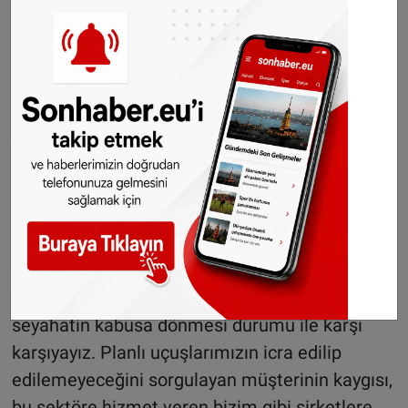
sıkıntılardan kaynaklı gecikmelerin yolcuların
alternatif olarak küçük meydanlara
yönelmesine ve bu havalimanlarının da
yoğunlaşmasına sebep olduğunu belirterek,
“Bununla birlikte Avrupa'da bir çok
havalimanının gece uçuşlarına kapalı olması
operasyonları neredeyse durma noktasına
getirmiş olsa da tarifemizde kalan uçuşlarımızı
zamanında icra etmek için bu kararı vermiş
bulunmaktayız. Herkesin mutlu bir tatil yapmak
istediği bir dönemde yaşanan bu olaylar ile
seyahatin kabusa dönmesi durumu ile karşı
karşıyayız. Planlı uçuşlarımızın icra edilip
edilemeyeceğini sorgulayan müşterinin kaygısı,
bu sektöre hizmet veren bizim gibi şirketlere