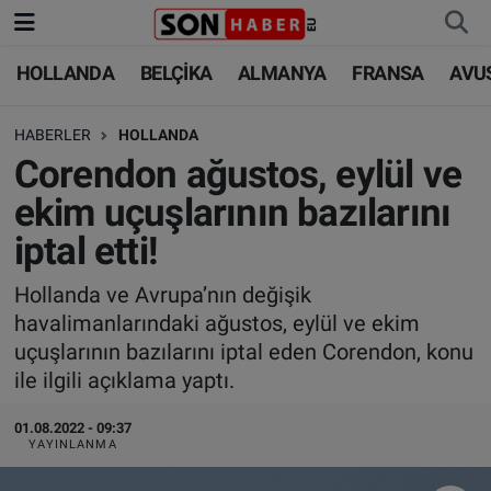
HOLLANDA
BELÇİKA
ALMANYA
FRANSA
AVU
HOLLANDA
HOLLANDA
Nöbetçi Eczaneler
HABERLER
HOLLANDA
BELÇİKA
BELÇİKA
Hava Durumu
Corendon ağustos, eylül ve
ALMANYA
ALMANYA
Trafik Durumu
ekim uçuşlarının bazılarını
iptal etti!
FRANSA
TÜRKİYE
Süper Lig Puan Durumu ve Fikstür
Hollanda ve Avrupa’nın değişik
AVUSTURYA
DÜNYA
Tüm Manşetler
havalimanlarındaki ağustos, eylül ve ekim
uçuşlarının bazılarını iptal eden Corendon, konu
SAĞLIK - YAŞAM
BİLİM-TEKNOLOJİ
Son Dakika Haberleri
ile ilgili açıklama yaptı.
BİLİM-TEKNOLOJİ
SAĞLIK
Haber Arşivi
01.08.2022 - 09:37
YAYINLANMA
FOTO GALERİ