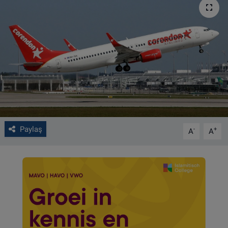
VIDEO GALERİ
ALGEMENE VOORWAARDEN
CONTACT
Çerez Politikası
Paylaş
-
+
A
A