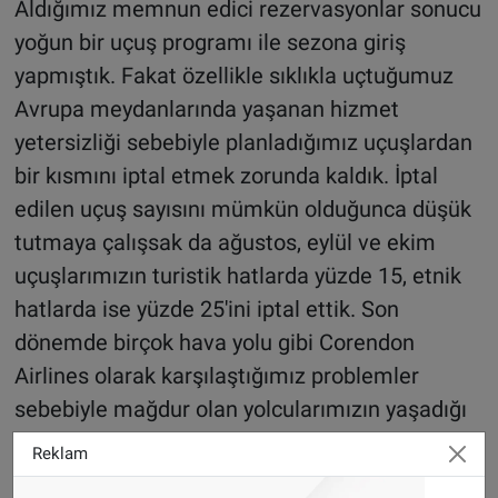
Aldığımız memnun edici rezervasyonlar sonucu
yoğun bir uçuş programı ile sezona giriş
yapmıştık. Fakat özellikle sıklıkla uçtuğumuz
Avrupa meydanlarında yaşanan hizmet
yetersizliği sebebiyle planladığımız uçuşlardan
bir kısmını iptal etmek zorunda kaldık. İptal
edilen uçuş sayısını mümkün olduğunca düşük
tutmaya çalışsak da ağustos, eylül ve ekim
uçuşlarımızın turistik hatlarda yüzde 15, etnik
hatlarda ise yüzde 25'ini iptal ettik. Son
dönemde birçok hava yolu gibi Corendon
Airlines olarak karşılaştığımız problemler
sebebiyle mağdur olan yolcularımızın yaşadığı
olumsuz deneyim için içtenlikle üzülüyoruz.”
Reklam
Karaer, büyük havalimanlarında yaşanan