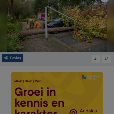
VIDEO GALERİ
ALGEMENE VOORWAARDEN
CONTACT
Çerez Politikası
Paylaş
-
+
A
A