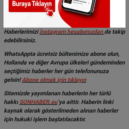
©Sonhaber.eu
Fotoğraf: İtfaiye
H
aberlerimizi
İnsta
gram hesabımızdan
da takip
edebilirsiniz.
WhatsAppta ücretsiz bültenimize abone olun,
Hollanda ve diğer Avrupa ülkeleri gündeminden
seçtiğimiz haberler her gün telefonunuza
gelsin!
Abone olmak için tıklayın
Sitemizde yayımlanan haberlerin her türlü
hakkı
SONHABER.eu
’ya aittir. Haberin linki
kaynak olarak gösterilmeden alınan haberler
için hukuki işlem başlatılacaktır.