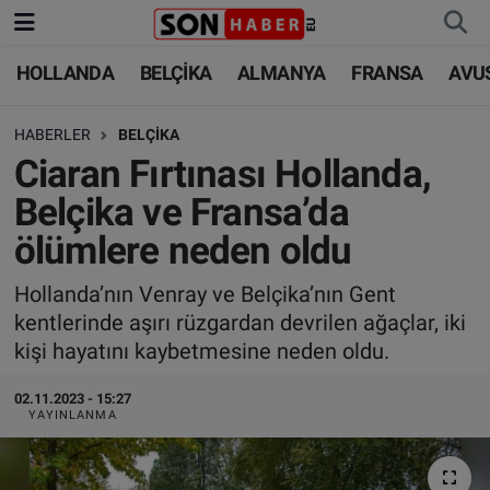
HOLLANDA
BELÇİKA
ALMANYA
FRANSA
AVU
HOLLANDA
HOLLANDA
Nöbetçi Eczaneler
HABERLER
BELÇİKA
BELÇİKA
BELÇİKA
Hava Durumu
Ciaran Fırtınası Hollanda,
ALMANYA
ALMANYA
Trafik Durumu
Belçika ve Fransa’da
ölümlere neden oldu
FRANSA
TÜRKİYE
Süper Lig Puan Durumu ve Fikstür
Hollanda’nın Venray ve Belçika’nın Gent
AVUSTURYA
DÜNYA
Tüm Manşetler
kentlerinde aşırı rüzgardan devrilen ağaçlar, iki
kişi hayatını kaybetmesine neden oldu.
SAĞLIK - YAŞAM
BİLİM-TEKNOLOJİ
Son Dakika Haberleri
02.11.2023 - 15:27
BİLİM-TEKNOLOJİ
SAĞLIK
Haber Arşivi
YAYINLANMA
FOTO GALERİ