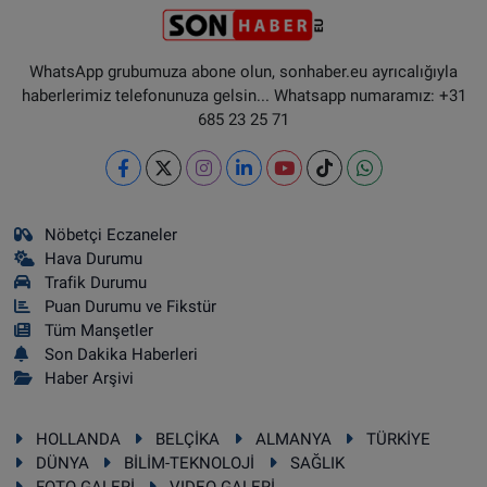
WhatsApp grubumuza abone olun, sonhaber.eu ayrıcalığıyla
haberlerimiz telefonunuza gelsin... Whatsapp numaramız: +31
685 23 25 71
Nöbetçi Eczaneler
Hava Durumu
Trafik Durumu
Puan Durumu ve Fikstür
Tüm Manşetler
Son Dakika Haberleri
Haber Arşivi
HOLLANDA
BELÇİKA
ALMANYA
TÜRKİYE
DÜNYA
BİLİM-TEKNOLOJİ
SAĞLIK
FOTO GALERİ
VIDEO GALERİ