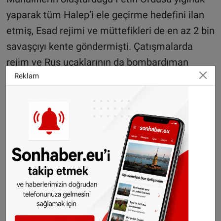
yaparak tüm Halep’i ele geçirme hedefini ilan
etmiş, Esad rejimi ve müttefikleri de en az 2 bin
savaşçıyı kente göndermişti. Çatışmalarda
rejim ve Rus uçaklarının da bombardıman
Reklam
yaptığı ifade ediliyor. Halep’teki muhalif
komutanlardan biri, “emsali görülmemiş bir
gaddarlıkla hava saldırıları düzenlendiğini”
söylerken, “Rejim misket ve vakum bombaları
kullanıyor” dedi. AFP’ye konuşan muhalif
komutanlardan Yasser Abdulrahim, “Büyük
çarpışma henüz başlamadı. Daha fazla takviye
bekliyoruz ve düşman hatlarındaki en zayıf
noktaları bulmaya çalışıyoruz. Çatışmaların
çoğu Hizbullah ve İranlı savaşçılara karşı