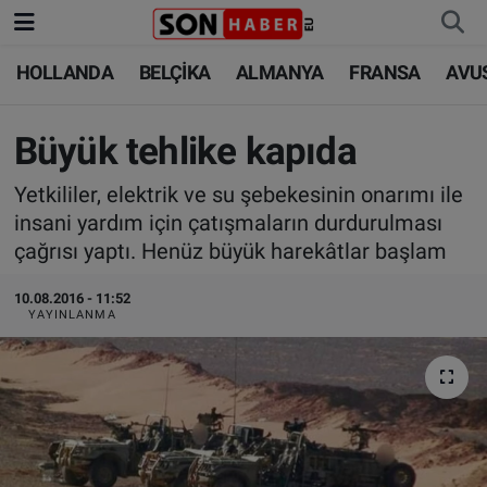
HOLLANDA
BELÇİKA
ALMANYA
FRANSA
AVU
HOLLANDA
HOLLANDA
Nöbetçi Eczaneler
BELÇİKA
BELÇİKA
Hava Durumu
Büyük tehlike kapıda
Yetkililer, elektrik ve su şebekesinin onarımı ile
ALMANYA
ALMANYA
Trafik Durumu
insani yardım için çatışmaların durdurulması
çağrısı yaptı. Henüz büyük harekâtlar başlam
FRANSA
TÜRKİYE
Süper Lig Puan Durumu ve Fikstür
10.08.2016 - 11:52
AVUSTURYA
DÜNYA
Tüm Manşetler
YAYINLANMA
SAĞLIK - YAŞAM
BİLİM-TEKNOLOJİ
Son Dakika Haberleri
BİLİM-TEKNOLOJİ
SAĞLIK
Haber Arşivi
FOTO GALERİ