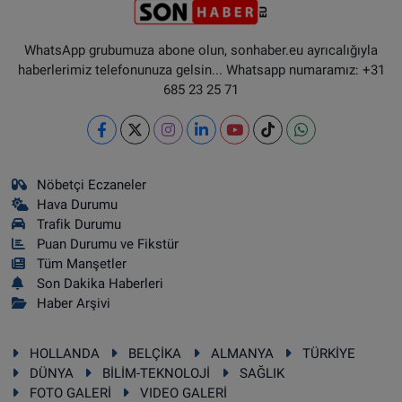
WhatsApp grubumuza abone olun, sonhaber.eu ayrıcalığıyla
haberlerimiz telefonunuza gelsin... Whatsapp numaramız: +31
685 23 25 71
Nöbetçi Eczaneler
Hava Durumu
Trafik Durumu
Puan Durumu ve Fikstür
Tüm Manşetler
Son Dakika Haberleri
Haber Arşivi
HOLLANDA
BELÇİKA
ALMANYA
TÜRKİYE
DÜNYA
BİLİM-TEKNOLOJİ
SAĞLIK
FOTO GALERİ
VIDEO GALERİ