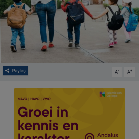
VIDEO GALERİ
ALGEMENE VOORWAARDEN
CONTACT
Çerez Politikası
Paylaş
-
+
A
A