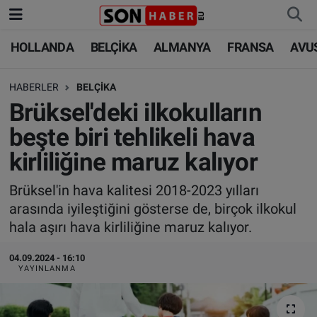
HOLLANDA
BELÇİKA
ALMANYA
FRANSA
AVU
HOLLANDA
HOLLANDA
Nöbetçi Eczaneler
HABERLER
BELÇİKA
BELÇİKA
BELÇİKA
Hava Durumu
Brüksel'deki ilkokulların
ALMANYA
ALMANYA
Trafik Durumu
beşte biri tehlikeli hava
kirliliğine maruz kalıyor
FRANSA
TÜRKİYE
Süper Lig Puan Durumu ve Fikstür
Brüksel'in hava kalitesi 2018-2023 yılları
AVUSTURYA
DÜNYA
Tüm Manşetler
arasında iyileştiğini gösterse de, birçok ilkokul
hala aşırı hava kirliliğine maruz kalıyor.
SAĞLIK - YAŞAM
BİLİM-TEKNOLOJİ
Son Dakika Haberleri
04.09.2024 - 16:10
BİLİM-TEKNOLOJİ
SAĞLIK
Haber Arşivi
YAYINLANMA
FOTO GALERİ