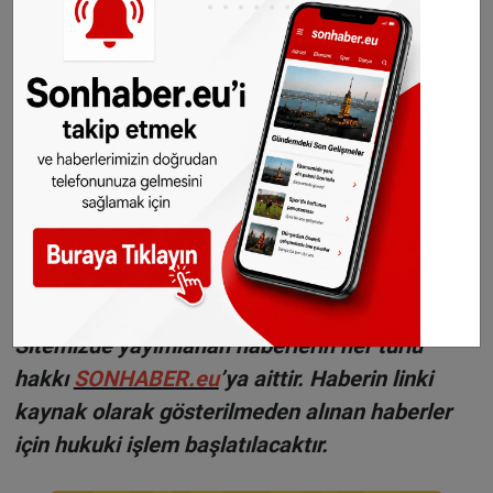
Haber: Halil Uygun
©Sonhaber.eu
Haberlerimizi
İnsta
gram hesabımızdan
da takip
edebilirsiniz.
WhatsAppta ücretsiz bültenimize abone olun,
Hollanda ve diğer Avrupa ülkeleri gündeminden
seçtiğimiz haberler her gün telefonunuza
gelsin!
Abone olmak için tıklayın
Sitemizde yayımlanan haberlerin her türlü
hakkı
SONHABER.eu
’ya aittir. Haberin linki
kaynak olarak gösterilmeden alınan haberler
için hukuki işlem başlatılacaktır.