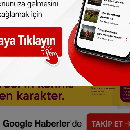
an cezaevi isyanlarında yüze yakın kişi öldü.
ndeki cezaevlerinde güvenliğin sağlanması