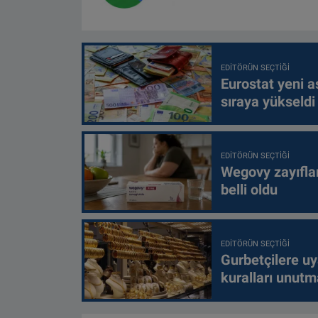
EDITÖRÜN SEÇTIĞI
Eurostat yeni as
sıraya yükseldi
EDITÖRÜN SEÇTIĞI
Wegovy zayıfla
belli oldu
EDITÖRÜN SEÇTIĞI
Gurbetçilere uy
kuralları unutm