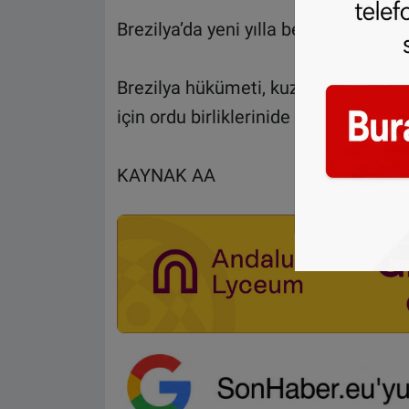
Brezilya’da yeni yılla beraber başlay
Brezilya hükümeti, kuzey eyaletleri
için ordu birliklerinide seferber etti.
KAYNAK AA