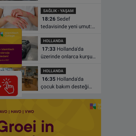
köpek satan pet
SAĞLIK - YAŞAM
shoplara hayvan başına
18:26
Sedef
1.500 euro ceza
tedavisinde yeni umut:
Bazı hastaların neden
HOLLANDA
iyileşmediği bulundu
17:33
Hollanda'da
üzerinde onlarca kurşun
izi bulunan BMW 55 bin
HOLLANDA
euroya satışa çıktı
16:35
Hollanda'da
çocuk bakım desteği
artsa da ailelerin çoğu
hâlâ ek ödeme yapıyor