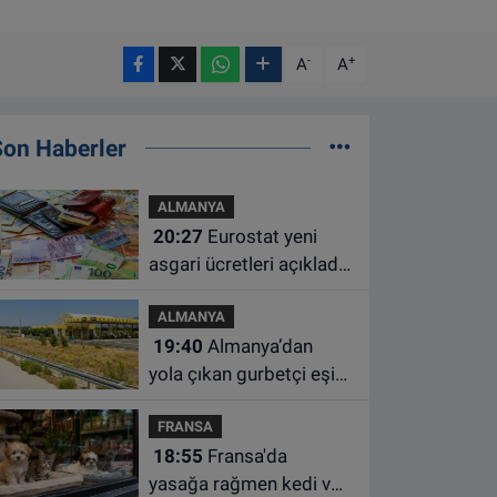
-
+
A
A
Son Haberler
ALMANYA
20:27
Eurostat yeni
asgari ücretleri açıkladı:
Hollanda AB'de ikinci
ALMANYA
sıraya yükseldi
19:40
Almanya’dan
yola çıkan gurbetçi eşini
Hırvatistan’da benzin
FRANSA
istasyonunda unuttu
18:55
Fransa'da
yasağa rağmen kedi ve