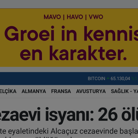
BITCOIN
65.130,04
%1
DOLAR
47,7106
%0.
EURO
55,1652
%0.
ELÇİKA
ALMANYA
FRANSA
AVUSTURYA
SAĞLIK - 
STERLİN
64,4046
%0.
zaevi isyanı: 26 öl
GRAM ALTIN
6648.99
%2.
BİST100
13.773
%-
rte eyaletindeki Alcaçuz cezaevinde başl