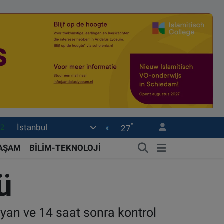
.2
°
İstanbul
27
17
27
YAŞAM
BİLİM-TEKNOLOJİ
35
ü
59
19
ayan ve 14 saat sonra kontrol