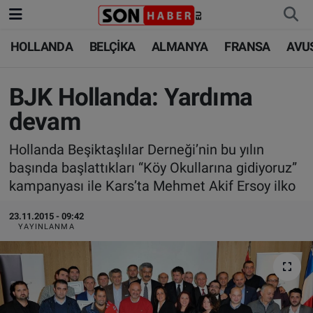
HOLLANDA
BELÇİKA
ALMANYA
FRANSA
AVU
HOLLANDA
HOLLANDA
Nöbetçi Eczaneler
BELÇİKA
BELÇİKA
Hava Durumu
BJK Hollanda: Yardıma
devam
ALMANYA
ALMANYA
Trafik Durumu
Hollanda Beşiktaşlılar Derneği’nin bu yılın
FRANSA
TÜRKİYE
Süper Lig Puan Durumu ve Fikstür
başında başlattıkları “Köy Okullarına gidiyoruz”
kampanyası ile Kars’ta Mehmet Akif Ersoy ilko
AVUSTURYA
DÜNYA
Tüm Manşetler
23.11.2015 - 09:42
YAYINLANMA
SAĞLIK - YAŞAM
BİLİM-TEKNOLOJİ
Son Dakika Haberleri
BİLİM-TEKNOLOJİ
SAĞLIK
Haber Arşivi
FOTO GALERİ