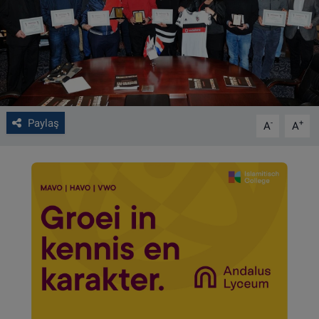
VIDEO GALERİ
ALGEMENE VOORWAARDEN
CONTACT
Paylaş
-
+
A
A
Çerez Politikası