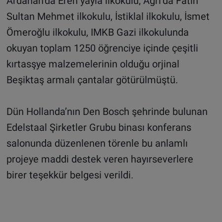
Ardahan’da Eren yayla ilkokulu; Ağrı’da Fatih
Sultan Mehmet ilkokulu, İstiklal ilkokulu, İsmet
Ömeroğlu ilkokulu, IMKB Gazi ilkokulunda
okuyan toplam 1250 öğrenciye içinde çeşitli
kırtasşye malzemelerinin olduğu orjinal
Beşiktaş armalı çantalar götürülmüştü.
Dün Hollanda’nın Den Bosch şehrinde bulunan
Edelstaal Şirketler Grubu binası konferans
salonunda düzenlenen törenle bu anlamlı
projeye maddi destek veren hayırseverlere
birer teşekkür belgesi verildi.