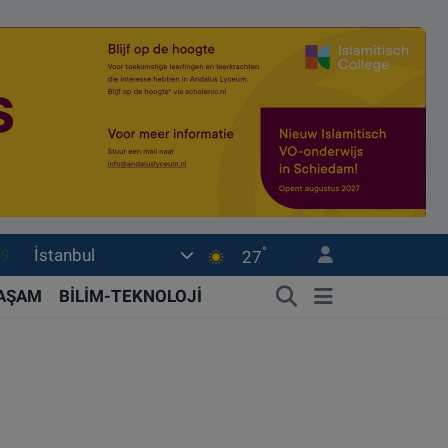
°
İstanbul
06
27
02
YAŞAM
BİLİM-TEKNOLOJİ
.2
32
8
69