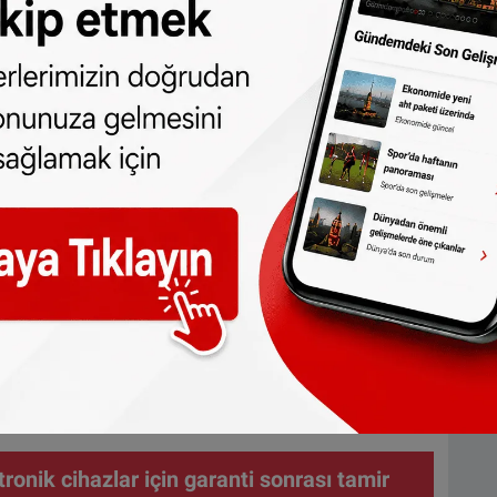
 uygulamanın işe ulaşımı kolaylaştırması ve
i hedefleniyor.
la sınırlı değil. Sosyal konut kiracılarından
gisi de istenecek.
ı, sözlü iletişimde B1 seviyesine
ük hayatta ve komşularıyla iletişimde dili
i anlamına geliyor.
 para cezasıyla karşı karşıya kalabilecek.
rşılayabilmesi için uygun fiyatlı dil kurslarının
ronik cihazlar için garanti sonrası tamir