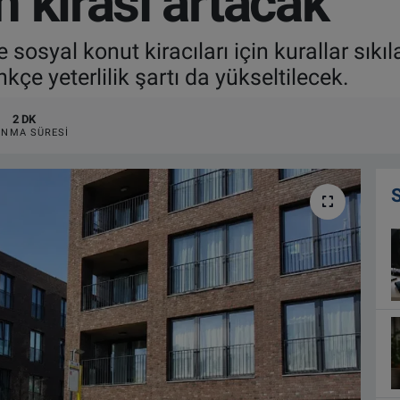
 kirası artacak
sosyal konut kiracıları için kurallar sıkıl
çe yeterlilik şartı da yükseltilecek.
2 DK
NMA SÜRESI