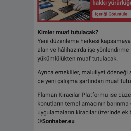
hakkı yürürlüğe
İçeriği Görüntüle
Kimler muaf tutulacak?
Yeni düzenleme herkesi kapsamayaca
alan ve hâlihazırda işe yönlendirme 
yükümlülükten muaf tutulacak.
Ayrıca emekliler, maluliyet ödeneği a
de yeni çalışma şartından muaf tutu
Flaman Kiracılar Platformu ise düze
konutların temel amacının barınma 
uygulamaların kiracılar üzerinde ek 
©Sonhaber.eu