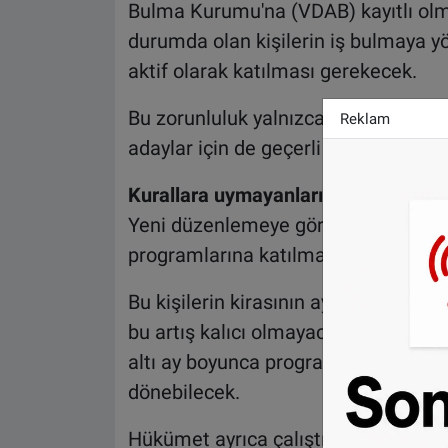
Bulma Kurumu'na (VDAB) kayıtlı olma
durumda olan kişilerin iş bulmaya yö
aktif olarak katılması gerekecek.
Bu zorunluluk yalnızca mevcut kiracıl
Reklam
adaylar için de geçerli olacak.
Kurallara uymayanların kirası artabi
Yeni düzenlemeye göre, yapılan uya
programlarına katılmayı reddeden ki
Bu kişilerin kirasının aylık 50 ila 1
bu artış kalıcı olmayacak. Daha sonr
altı ay boyunca programı takip eden 
dönebilecek.
Hükümet ayrıca çalıştığı belediyede