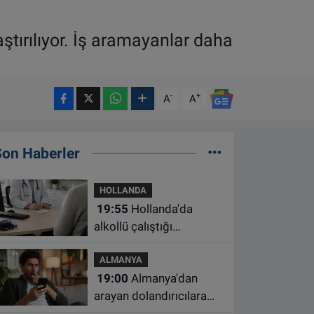
aştırılıyor. İş aramayanlar daha
-
+
A
A
Son Haberler
HOLLANDA
19:55
Hollanda'da
alkollü çalıştığı
belirlenen aile hekimine
ALMANYA
çalışma yasağı
19:00
Almanya'dan
arayan dolandırıcılara
ait bu numaralara dikkat