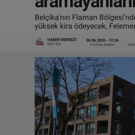
aramayanların
VIDEO GALERİ
Belçika'nın Flaman Bölgesi’nde 
yüksek kira ödeyecek, Felemenk
ALGEMENE VOORWAARDEN
HABER MERKEZI
06.06.2026 - 12:36
CONTACT
EDITÖR
YAYINLANMA
OKU
Çerez Politikası