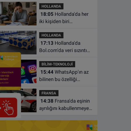
HOLLANDA
18:05
Hollanda'da her
iki kişiden biri
borçlarından utanıyor
HOLLANDA
17:13
Hollanda'da
Bol.com'da veri sızıntısı:
Müşteri bilgileri ele
BİLİM-TEKNOLOJİ
geçirilmiş olabilir
15:44
WhatsApp'ın az
bilinen bu özelliği
sohbetleri daha düzenli
FRANSA
hale getiriyor
14:38
Fransa'da eşinin
ayrılığını kabullenmeyen
baba 17 yaşındaki
oğlunu öldürdü