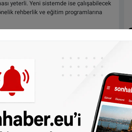
sı yeterli. Yeni sistemde ise çalışabilecek
nelik rehberlik ve eğitim programlarına
ar için değil, sosyal konut sırası bekleyen
lecek
rılara rağmen işe yönlendirme
racılar daha yüksek kira ödeyecek.
50 euro arasında artması öngörülüyor. Ancak
a işe yönlendirme sürecine katılan ve en az
kişiler yeniden normal kira seviyesine
 sosyal konut başvurusu yapan kişilere