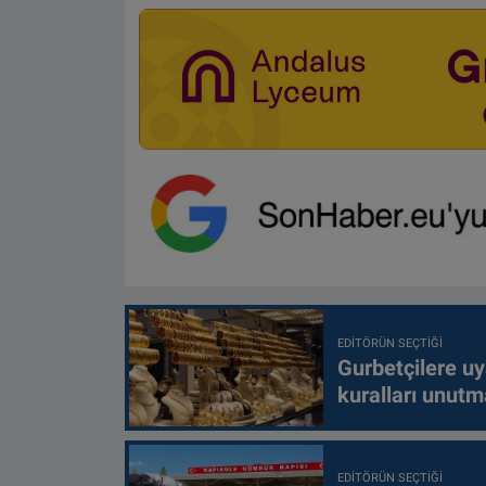
EDITÖRÜN SEÇTIĞI
Gurbetçilere uy
kuralları unutm
EDITÖRÜN SEÇTIĞI