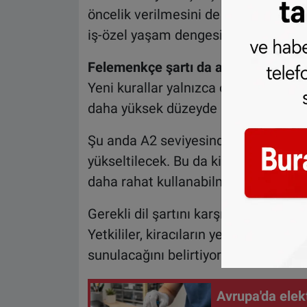
öncelik verilmesini de planlıyor. Bu
iş-özel yaşam dengesini desteklemes
Felemenkçe şartı da ağırlaşıyor
Yeni kurallar yalnızca çalışma hayatıy
daha yüksek düzeyde Felemenkçe bil
Şu anda A2 seviyesinde olan dil şart
yükseltilecek. Bu da kiracıların günl
daha rahat kullanabilmeleri gerektiğ
Gerekli dil şartını karşılayamayanlar
Yetkililer, kiracıların yeni şartları ka
sunulacağını belirtiyor.
Avrupa'da elekt