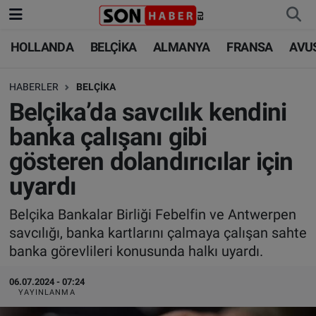
HOLLANDA
BELÇİKA
ALMANYA
FRANSA
AVU
HOLLANDA
HOLLANDA
Nöbetçi Eczaneler
HABERLER
BELÇİKA
BELÇİKA
BELÇİKA
Hava Durumu
Belçika’da savcılık kendini
ALMANYA
ALMANYA
Trafik Durumu
banka çalışanı gibi
gösteren dolandırıcılar için
FRANSA
TÜRKİYE
Süper Lig Puan Durumu ve Fikstür
uyardı
AVUSTURYA
DÜNYA
Tüm Manşetler
Belçika Bankalar Birliği Febelfin ve Antwerpen
savcılığı, banka kartlarını çalmaya çalışan sahte
SAĞLIK - YAŞAM
BİLİM-TEKNOLOJİ
Son Dakika Haberleri
banka görevlileri konusunda halkı uyardı.
BİLİM-TEKNOLOJİ
SAĞLIK
Haber Arşivi
06.07.2024 - 07:24
YAYINLANMA
FOTO GALERİ