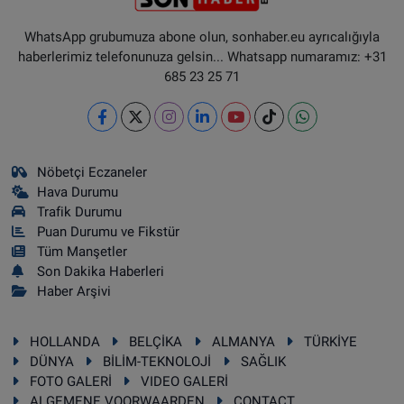
WhatsApp grubumuza abone olun, sonhaber.eu ayrıcalığıyla
haberlerimiz telefonunuza gelsin... Whatsapp numaramız: +31
685 23 25 71
Nöbetçi Eczaneler
Hava Durumu
Trafik Durumu
Puan Durumu ve Fikstür
Tüm Manşetler
Son Dakika Haberleri
Haber Arşivi
HOLLANDA
BELÇİKA
ALMANYA
TÜRKİYE
DÜNYA
BİLİM-TEKNOLOJİ
SAĞLIK
FOTO GALERİ
VIDEO GALERİ
ALGEMENE VOORWAARDEN
CONTACT