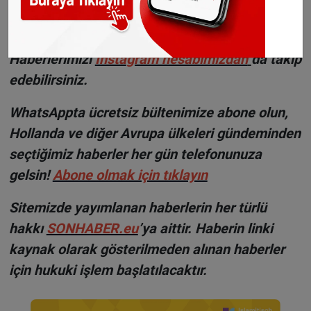
©Sonhaber.eu
Fotoğraf:
Selia - Unsplash
Haberlerimizi
İnsta
gram hesabımızdan
da takip
edebilirsiniz.
WhatsAppta ücretsiz bültenimize abone olun,
Hollanda ve diğer Avrupa ülkeleri gündeminden
seçtiğimiz haberler her gün telefonunuza
gelsin!
Abone olmak için tıklayın
Sitemizde yayımlanan haberlerin her türlü
hakkı
SONHABER.eu
’ya aittir. Haberin linki
kaynak olarak gösterilmeden alınan haberler
için hukuki işlem başlatılacaktır.