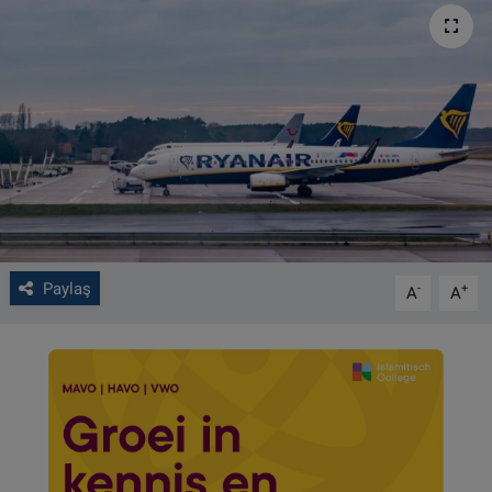
VIDEO GALERİ
ALGEMENE VOORWAARDEN
CONTACT
Çerez Politikası
Paylaş
-
+
A
A