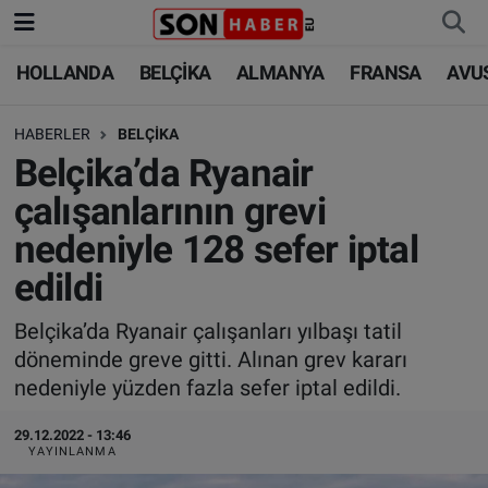
HOLLANDA
BELÇİKA
ALMANYA
FRANSA
AVU
HOLLANDA
HOLLANDA
Nöbetçi Eczaneler
HABERLER
BELÇİKA
BELÇİKA
BELÇİKA
Hava Durumu
Belçika’da Ryanair
ALMANYA
ALMANYA
Trafik Durumu
çalışanlarının grevi
nedeniyle 128 sefer iptal
FRANSA
TÜRKİYE
Süper Lig Puan Durumu ve Fikstür
edildi
AVUSTURYA
DÜNYA
Tüm Manşetler
Belçika’da Ryanair çalışanları yılbaşı tatil
döneminde greve gitti. Alınan grev kararı
SAĞLIK - YAŞAM
BİLİM-TEKNOLOJİ
Son Dakika Haberleri
nedeniyle yüzden fazla sefer iptal edildi.
BİLİM-TEKNOLOJİ
SAĞLIK
Haber Arşivi
29.12.2022 - 13:46
YAYINLANMA
FOTO GALERİ