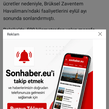
ücretler nedeniyle, Brüksel Zaventem
Havalimanı'ndaki faaliyetlerini eylül ayı
sonunda sonlandırmıştı.
Belçika’da, 500 kilometreden yakın mesafe
Reklam
uçuşlara yolcu başına 10 euro, daha uzak
mesafelere ise 2 ile 4 euro arasında değişen ek
vergi uygulama kararı alınmıştı.
Ryanair ile çalışanları arasında iş koşulları ve
ücretler konusunda sıklıkla anlaşmazlık
yaşanıyor. Bu nedenle Belçika'daki Ryanair
çalışanları haziran ayında da 3 günlük grev
kararı almış ve çok sayıda sefer bu nedenle
aksamıştı.