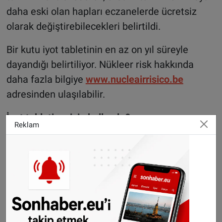
daha eski olan hapları eczanelerde ücretsiz
olarak değiştirebilecekleri belirtildi.
Bir kutu iyot tabletinin en az on yıl süreyle
dayandığı belirtiliyor. Nükleer risk hakkında
daha fazla bilgiye
www.nucleairrisico.be
adresinden ulaşılabilir.
İyot tableti ne için kullanılır?
Reklam
Nükleer bir kazada veya patlamada radyoaktif
iyot havaya yayılabiliyor ve kirli hava teneffüs
edildiğinde ya da yiyecek ve içecek vasıtasıyla
alındığında radyoaktif iyot tiroit bezlerine
yerleşebiliyor.
İyot tabletleri tiroit bezini radyoaktif iyotlara