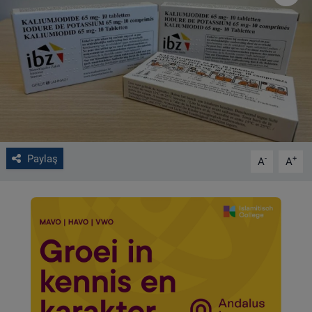
VIDEO GALERİ
ALGEMENE VOORWAARDEN
CONTACT
Çerez Politikası
Paylaş
-
+
A
A