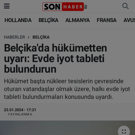
HOLLANDA
BELÇİKA
ALMANYA
FRANSA
AVU
HOLLANDA
HOLLANDA
Nöbetçi Eczaneler
HABERLER
BELÇİKA
BELÇİKA
BELÇİKA
Hava Durumu
Belçika'da hükümetten
ALMANYA
ALMANYA
Trafik Durumu
uyarı: Evde iyot tableti
bulundurun
FRANSA
TÜRKİYE
Süper Lig Puan Durumu ve Fikstür
Hükümet başta nükleer tesislerin çevresinde
AVUSTURYA
DÜNYA
Tüm Manşetler
oturan vatandaşlar olmak üzere, halkı evde iyot
tableti bulundurmaları konusunda uyardı.
SAĞLIK - YAŞAM
BİLİM-TEKNOLOJİ
Son Dakika Haberleri
23.01.2024 - 17:21
BİLİM-TEKNOLOJİ
SAĞLIK
Haber Arşivi
YAYINLANMA
FOTO GALERİ