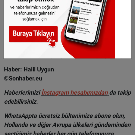
karşı koruyor ve tiroit kanseri riskini azaltıyor.
İyot tabletleri yalnızca radyoaktif iyotlara karşı
koruyor, diğer radyoaktif maddelere karşı
koruma sağlamıyor.
İyot tabletlerinin mutlaka sadece yetkili
makamların tavsiyesiyle kullanılması gerekiyor.
Haber: Halil Uygun
©Sonhaber.eu
H
aberlerimizi
İnsta
gram hesabımızdan
da takip
edebilirsiniz.
WhatsAppta ücretsiz bültenimize abone olun,
Hollanda ve diğer Avrupa ülkeleri gündeminden
seçtiğimiz haberler her gün telefonunuza