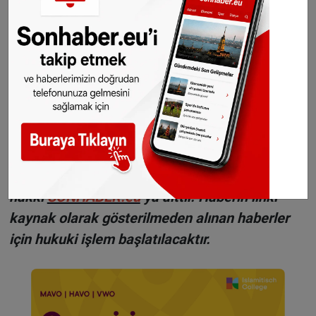
Haberlerimizi
İnsta
gram
ve
TikTok
hesaplarımızdan da takip edebilirsiniz.
WhatsAppta ücretsiz bültenimize abone olun,
Hollanda ve diğer Avrupa ülkeleri gündeminden
seçtiğimiz haberler her gün telefonunuza
gelsin!
Abone olmak için tıklayın
Sitemizde yayımlanan haberlerin her türlü
hakkı
SONHABER.eu
’ya aittir. Haberin linki
kaynak olarak gösterilmeden alınan haberler
için hukuki işlem başlatılacaktır.