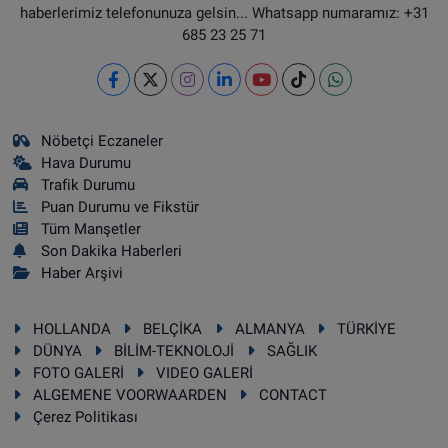
haberlerimiz telefonunuza gelsin... Whatsapp numaramız: +31
685 23 25 71
Nöbetçi Eczaneler
Hava Durumu
Trafik Durumu
Puan Durumu ve Fikstür
Tüm Manşetler
Son Dakika Haberleri
Haber Arşivi
HOLLANDA
BELÇİKA
ALMANYA
TÜRKİYE
DÜNYA
BİLİM-TEKNOLOJİ
SAĞLIK
FOTO GALERİ
VIDEO GALERİ
ALGEMENE VOORWAARDEN
CONTACT
Çerez Politikası