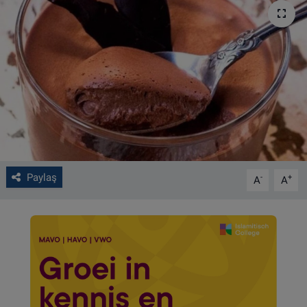
VIDEO GALERİ
ALGEMENE VOORWAARDEN
CONTACT
Çerez Politikası
Paylaş
-
+
A
A