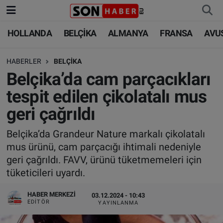
HOLLANDA
BELÇİKA
ALMANYA
FRANSA
AVU
HOLLANDA
HOLLANDA
Nöbetçi Eczaneler
HABERLER
BELÇİKA
BELÇİKA
BELÇİKA
Hava Durumu
Belçika’da cam parçacıkları
ALMANYA
ALMANYA
Trafik Durumu
tespit edilen çikolatalı mus
geri çağrıldı
FRANSA
TÜRKİYE
Süper Lig Puan Durumu ve Fikstür
Belçika’da Grandeur Nature markalı çikolatalı
AVUSTURYA
DÜNYA
Tüm Manşetler
mus ürünü, cam parçacığı ihtimali nedeniyle
geri çağrıldı. FAVV, ürünü tüketmemeleri için
SAĞLIK - YAŞAM
BİLİM-TEKNOLOJİ
Son Dakika Haberleri
tüketicileri uyardı.
BİLİM-TEKNOLOJİ
SAĞLIK
Haber Arşivi
HABER MERKEZI
03.12.2024 - 10:43
EDITÖR
YAYINLANMA
FOTO GALERİ