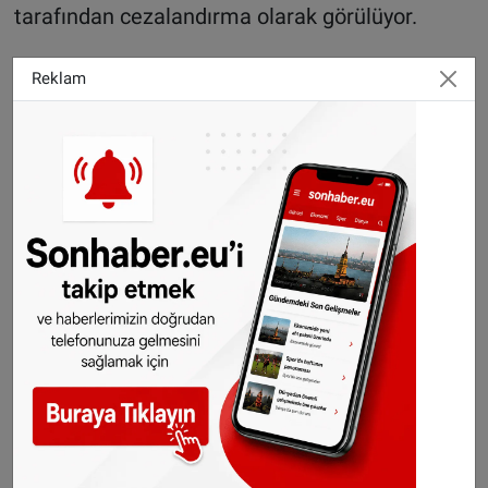
tarafından cezalandırma olarak görülüyor.
Bisikletçiler Birliği ise asıl sorunun hız değil
Reklam
altyapı eksikliği olduğunu vurgulayarak, "Yavaş
ve hızlı bisikletçilerin dar ve yetersiz yolları
paylaşması sorun yaratıyor. Farklı hızlar
güvensizlik hissi oluşturuyor. Ancak çözüm hız
sınırı değil, altyapının iyileştirilmesidir"
açıklamasında bulundu.
©Sonhaber.eu
Fotoğraf:
Pablo Ramon - Pexels.com
Haberlerimizi
İnsta
gram
,
TikTok
ve
Youtube
hesaplarımızdan da takip
edebilirsiniz.