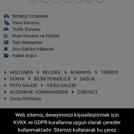
Nöbetçi Eczaneler
Hava Durumu
Trafik Durumu
Puan Durumu ve Fikstür
Tüm Manşetler
Son Dakika Haberleri
Haber Arşivi
HOLLANDA
BELÇİKA
ALMANYA
TÜRKİYE
DÜNYA
BİLİM-TEKNOLOJİ
SAĞLIK
FOTO GALERİ
VIDEO GALERİ
ALGEMENE VOORWAARDEN
CONTACT
Çerez Politikası
Web sitemiz, deneyiminizi kişiselleştirmek için
KVKK ve GDPR kurallarına uygun olarak çerezler
RSS
Copyright © 2025 Sonhaber.eu Her hakkı saklıdır.
kullanmaktadır. Sitemizi kullanarak bu çerez