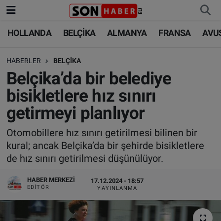
HOLLANDA
BELÇİKA
ALMANYA
FRANSA
AVU
HOLLANDA
HOLLANDA
Nöbetçi Eczaneler
HABERLER
BELÇİKA
BELÇİKA
BELÇİKA
Hava Durumu
Belçika’da bir belediye
ALMANYA
ALMANYA
Trafik Durumu
bisikletlere hız sınırı
getirmeyi planlıyor
FRANSA
TÜRKİYE
Süper Lig Puan Durumu ve Fikstür
Otomobillere hız sınırı getirilmesi bilinen bir
AVUSTURYA
DÜNYA
Tüm Manşetler
kural; ancak Belçika’da bir şehirde bisikletlere
de hız sınırı getirilmesi düşünülüyor.
SAĞLIK - YAŞAM
BİLİM-TEKNOLOJİ
Son Dakika Haberleri
HABER MERKEZI
17.12.2024 - 18:57
BİLİM-TEKNOLOJİ
SAĞLIK
Haber Arşivi
EDITÖR
YAYINLANMA
FOTO GALERİ