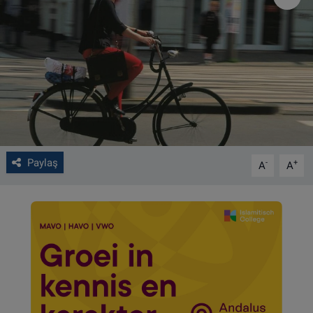
VIDEO GALERİ
ALGEMENE VOORWAARDEN
CONTACT
Çerez Politikası
Paylaş
-
+
A
A