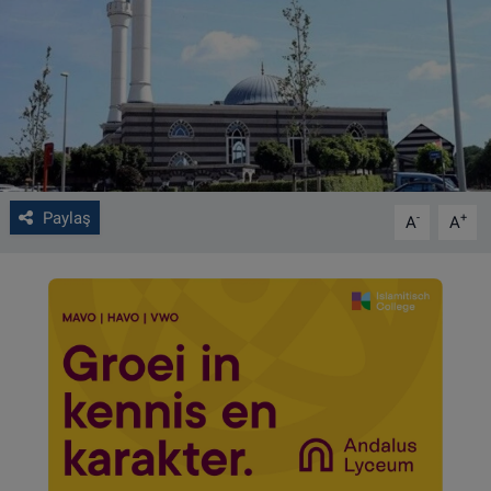
VIDEO GALERİ
ALGEMENE VOORWAARDEN
CONTACT
Çerez Politikası
Paylaş
-
+
A
A