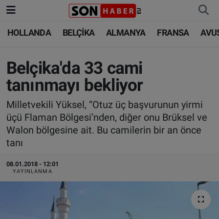
HOLLANDA
BELÇİKA
ALMANYA
FRANSA
AVU
HOLLANDA
HOLLANDA
Nöbetçi Eczaneler
BELÇİKA
BELÇİKA
Hava Durumu
Belçika'da 33 cami
tanınmayı bekliyor
ALMANYA
ALMANYA
Trafik Durumu
Milletvekili Yüksel, “Otuz üç başvurunun yirmi
FRANSA
TÜRKİYE
Süper Lig Puan Durumu ve Fikstür
üçü Flaman Bölgesi’nden, diğer onu Brüksel ve
Walon bölgesine ait. Bu camilerin bir an önce
AVUSTURYA
DÜNYA
Tüm Manşetler
tanı
SAĞLIK - YAŞAM
BİLİM-TEKNOLOJİ
Son Dakika Haberleri
08.01.2018 - 12:01
YAYINLANMA
BİLİM-TEKNOLOJİ
SAĞLIK
Haber Arşivi
FOTO GALERİ