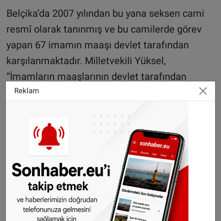
Belçika’da 2007 yılından bu yana seksen cami
resmî olarak tanınmış ve bu camilerde görev
yapan 67 imamın maaşı devlet tarafından
karşılanmaktadır. Milletvekili Yüksel,
“İmamların maaşlarının devlet tarafından
karşılanması Anayasaya ve Din özgürlüğüne
Reklam
dayanan ve Belçika’ya özel bir durumdur. Bugün
ülke genelinde yaklaşık 350 cami
bulunmaktadır. Camiler dini ve sosyal açıdan
önemli buluşma yerleridir. Camilerin tanınması
ve desteklenmesi Belçika’da İslamın resmî
konuma ulaşmasını sağlayacaktır.”, diye
konuştu.