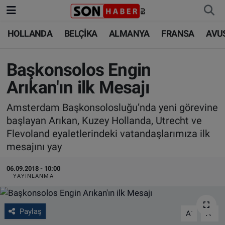
HOLLANDA
BELÇİKA
ALMANYA
FRANSA
AVU
HOLLANDA
HOLLANDA
Nöbetçi Eczaneler
BELÇİKA
BELÇİKA
Hava Durumu
Başkonsolos Engin
Arıkan'ın ilk Mesajı
ALMANYA
ALMANYA
Trafik Durumu
Amsterdam Başkonsolosluğu’nda yeni görevine
FRANSA
TÜRKİYE
Süper Lig Puan Durumu ve Fikstür
başlayan Arıkan, Kuzey Hollanda, Utrecht ve
Flevoland eyaletlerindeki vatandaşlarımıza ilk
AVUSTURYA
DÜNYA
Tüm Manşetler
mesajını yay
SAĞLIK - YAŞAM
BİLİM-TEKNOLOJİ
Son Dakika Haberleri
06.09.2018 - 10:00
YAYINLANMA
BİLİM-TEKNOLOJİ
SAĞLIK
Haber Arşivi
Paylaş
-
+
A
A
FOTO GALERİ