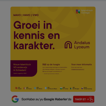
VIDEO GALERİ
ALGEMENE VOORWAARDEN
CONTACT
Çerez Politikası