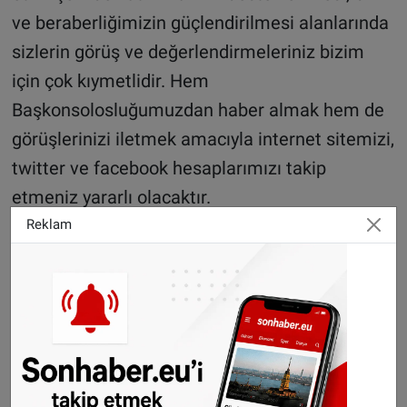
ve beraberliğimizin güçlendirilmesi alanlarında
sizlerin görüş ve değerlendirmeleriniz bizim
için çok kıymetlidir. Hem
Başkonsolosluğumuzdan haber almak hem de
görüşlerinizi iletmek amacıyla internet sitemizi,
twitter ve facebook hesaplarımızı takip
etmeniz yararlı olacaktır.
Reklam
Siz değerli vatandaşlarımıza konsolosluk
hizmetlerini daha etkin ve hızlı sunabilmek
amacıyla, yeni kurulmuş olan
Başkonsolosluğumuzun personel sayısının ve
konsolosluk hizmetlerinde verimliliğinin
artırılması öncelikli gündem maddelerimizin