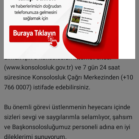
başında gelmektedir.
Konsolosluk işlemleri hakkında ayrıntılı bilgi
edinmek ve bu konulardaki sorularınıza yanıt
almak için e-konsolosluk internet sitesi
(www.konsolosluk.gov.tr) ve 7 gün 24 saat
süresince Konsolosluk Çağrı Merkezinden (+10
766 0007) istifade edebilirsiniz.
Bu önemli görevi üstlenmenin heyecanı içinde
sizleri sevgi ve saygılarımla selamlıyor, şahsım
ve Başkonsolosluğumuz personeli adına en iyi
dileklerimi sunuyorum.