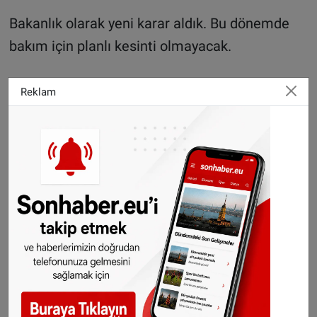
Bakanlık olarak yeni karar aldık. Bu dönemde
bakım için planlı kesinti olmayacak.
ZAM ÖNGÖRMÜYORUZ
Reklam
Dolardaki artışlar maliyetleri artırıyor ancak biz
elektrik ve doğalgazda zam öngörmüyoruz.
YAZ SAATİ UYGULAMASI
Aldığımız bu kararla birlikte vatandaşlarımızın
yüzde 80-90'ından olumlu sonuçlar aldık. Yüzde
yüz herkesin memnun olması beklenemez