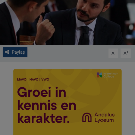
VIDEO GALERİ
ALGEMENE VOORWAARDEN
CONTACT
Paylaş
-
+
A
A
Çerez Politikası