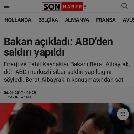
HOLLANDA
BELÇİKA
ALMANYA
FRANSA
AVU
HOLLANDA
HOLLANDA
Nöbetçi Eczaneler
BELÇİKA
BELÇİKA
Hava Durumu
Bakan açıkladı: ABD'den
saldırı yapıldı
ALMANYA
ALMANYA
Trafik Durumu
Enerji ve Tabii Kaynaklar Bakanı Berat Albayrak,
FRANSA
TÜRKİYE
Süper Lig Puan Durumu ve Fikstür
dün ABD merkezli siber saldırı yapıldığını
söyledi. Berat Albayrak'ın konuşmasından sat
AVUSTURYA
DÜNYA
Tüm Manşetler
06.01.2017 - 09:29
YAYINLANMA
SAĞLIK - YAŞAM
BİLİM-TEKNOLOJİ
Son Dakika Haberleri
BİLİM-TEKNOLOJİ
SAĞLIK
Haber Arşivi
FOTO GALERİ