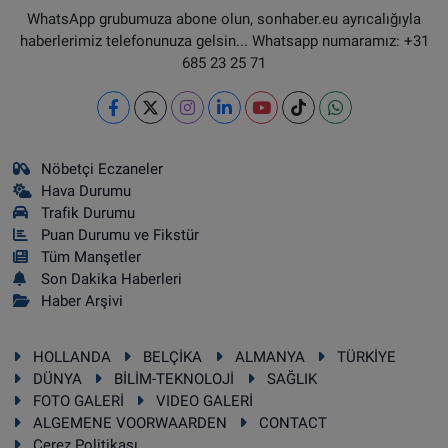
WhatsApp grubumuza abone olun, sonhaber.eu ayrıcalığıyla
haberlerimiz telefonunuza gelsin... Whatsapp numaramız: +31
685 23 25 71
Nöbetçi Eczaneler
Hava Durumu
Trafik Durumu
Puan Durumu ve Fikstür
Tüm Manşetler
Son Dakika Haberleri
Haber Arşivi
HOLLANDA
BELÇİKA
ALMANYA
TÜRKİYE
DÜNYA
BİLİM-TEKNOLOJİ
SAĞLIK
FOTO GALERİ
VIDEO GALERİ
ALGEMENE VOORWAARDEN
CONTACT
Çerez Politikası