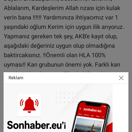
Ablalarım, Kardeşlerim Allah rızası için kulak
verin bana ‼‼‼ Yardımınıza ihtiyacımız var 1
yaşındaki oğlum Kerim için uygun ilik arıyoruz.
Yapmanız gereken tek şey, AKB'e kayıt olup,
aşağıdaki değeriniz uygun olup olmadığına
baktircaksınız. ‼Önemli olan HLA 100%
uyması‼ Kan grubunun önemi yok. Farklı kan
gruplarından da uygun ilik çıkabiliyor. Yapmanız
Reklam
gereken tek şey müracat edip kan örneği
vermek, doku uyduğu takdirde sizden ilik nakli
yapılacak. Canlarım lütfen duyarli olalım ve
minik yavrumu Allah korusun Kansere
yakalanmadan kurtaralım. Allah rızası için tüm
tandıklarınıza bunu paylaşın. Allah hepinizden