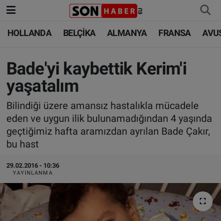
HOLLANDA
BELÇİKA
ALMANYA
FRANSA
AVU
HOLLANDA
HOLLANDA
Nöbetçi Eczaneler
BELÇİKA
BELÇİKA
Hava Durumu
Bade'yi kaybettik Kerim'i
yaşatalım
ALMANYA
ALMANYA
Trafik Durumu
Bilindiği üzere amansız hastalıkla mücadele
FRANSA
TÜRKİYE
Süper Lig Puan Durumu ve Fikstür
eden ve uygun ilik bulunamadığından 4 yaşında
geçtiğimiz hafta aramızdan ayrılan Bade Çakır,
AVUSTURYA
DÜNYA
Tüm Manşetler
bu hast
SAĞLIK - YAŞAM
BİLİM-TEKNOLOJİ
Son Dakika Haberleri
29.02.2016 - 10:36
YAYINLANMA
BİLİM-TEKNOLOJİ
SAĞLIK
Haber Arşivi
FOTO GALERİ