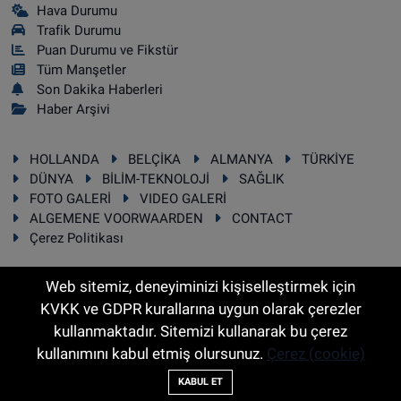
Hava Durumu
Trafik Durumu
Puan Durumu ve Fikstür
Tüm Manşetler
Son Dakika Haberleri
Haber Arşivi
HOLLANDA
BELÇİKA
ALMANYA
TÜRKİYE
DÜNYA
BİLİM-TEKNOLOJİ
SAĞLIK
FOTO GALERİ
VIDEO GALERİ
ALGEMENE VOORWAARDEN
CONTACT
Çerez Politikası
Web sitemiz, deneyiminizi kişiselleştirmek için
KVKK ve GDPR kurallarına uygun olarak çerezler
RSS
Copyright © 2025 Sonhaber.eu Her hakkı saklıdır.
kullanmaktadır. Sitemizi kullanarak bu çerez
kullanımını kabul etmiş olursunuz.
Çerez (cookie)
Haber Yazılımı:
TE Bilişim
KABUL ET