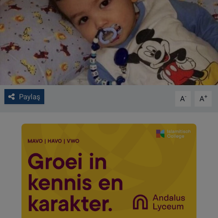
VIDEO GALERİ
ALGEMENE VOORWAARDEN
CONTACT
Çerez Politikası
Paylaş
-
+
A
A