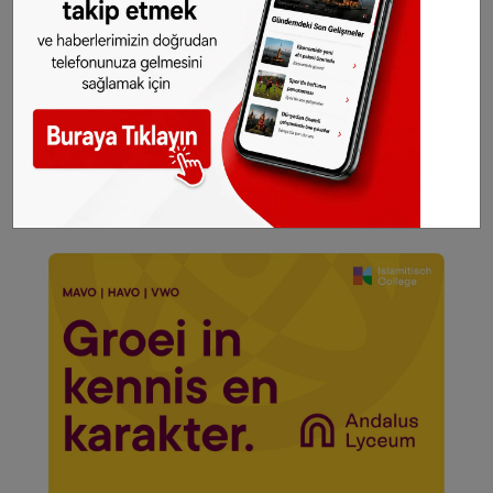
razı olsun"
Minik Kerim için sosyal medyada yardım
sayfası oluşturuldu. Sayfaya ulaşmak için
tıklayınız
..
©SONHABER.EU