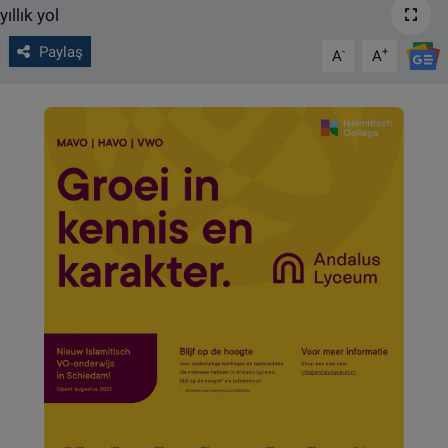
VIDEO GALERİ
Paylaş
-
+
A
A
ALGEMENE VOORWAARDEN
CONTACT
Çerez Politikası