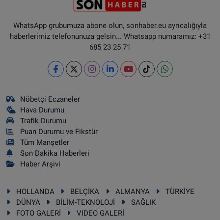
WhatsApp grubumuza abone olun, sonhaber.eu ayrıcalığıyla
haberlerimiz telefonunuza gelsin... Whatsapp numaramız: +31
685 23 25 71
Nöbetçi Eczaneler
Hava Durumu
Trafik Durumu
Puan Durumu ve Fikstür
Tüm Manşetler
Son Dakika Haberleri
Haber Arşivi
HOLLANDA
BELÇİKA
ALMANYA
TÜRKİYE
DÜNYA
BİLİM-TEKNOLOJİ
SAĞLIK
FOTO GALERİ
VIDEO GALERİ