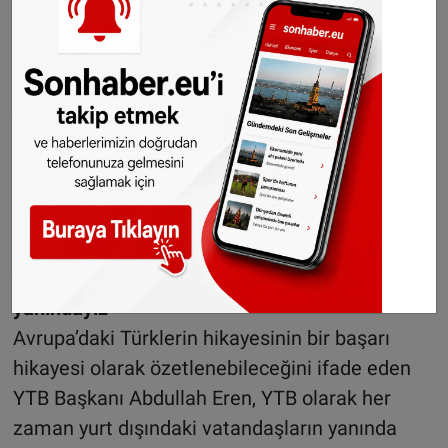
yaşamın bir parçası haline geldiğini görüyoruz.
Marx Frisch’in ‘Biz işçi istedik ama insanlar
geldi.’ değerlendirmesi olmuştu. Bu insanlar
yeni bir yerde yeni bir yaşam kurarak
bulundukları yeri ikinci bir vatan edindiler. Ve
bize gösterdiler ki kendi köklerinden
vazgeçmeden Avusturya’da yaşayabilmek,
Avusturya için yaşamaktır” diye konuştu.
Her zaman yurtdışındaki vatandaşların
yanındayız
Avrupa’daki Türklerin hikayesinin bir başarı
hikayesi olarak özetlenebileceğini ifade eden
YTB Başkanı Abdullah Eren, YTB olarak her
zaman yurt dışındaki vatandaşların yanında