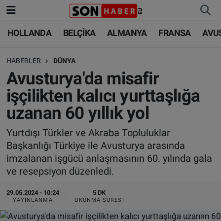
HOLLANDA
BELÇİKA
ALMANYA
FRANSA
AVU
HOLLANDA
HOLLANDA
Nöbetçi Eczaneler
HABERLER
DÜNYA
BELÇİKA
BELÇİKA
Hava Durumu
Avusturya'da misafir
ALMANYA
ALMANYA
Trafik Durumu
işçilikten kalıcı yurttaşlığa
uzanan 60 yıllık yol
FRANSA
TÜRKİYE
Süper Lig Puan Durumu ve Fikstür
Yurtdışı Türkler ve Akraba Topluluklar
AVUSTURYA
DÜNYA
Tüm Manşetler
Başkanlığı Türkiye ile Avusturya arasında
imzalanan işgücü anlaşmasının 60. yılında gala
SAĞLIK - YAŞAM
BİLİM-TEKNOLOJİ
Son Dakika Haberleri
ve resepsiyon düzenledi.
BİLİM-TEKNOLOJİ
SAĞLIK
Haber Arşivi
29.05.2024 - 10:24
5 DK
YAYINLANMA
OKUNMA SÜRESI
FOTO GALERİ