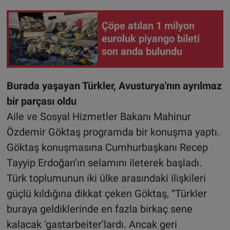
Çöpe atılan 1 milyon
euroluk piyango bileti
son anda bulundu
Burada yaşayan Türkler, Avusturya'nın ayrılmaz
bir parçası oldu
Aile ve Sosyal Hizmetler Bakanı Mahinur
Özdemir Göktaş programda bir konuşma yaptı.
Göktaş konuşmasına Cumhurbaşkanı Recep
Tayyip Erdoğan’ın selamını ileterek başladı.
Türk toplumunun iki ülke arasındaki ilişkileri
güçlü kıldığına dikkat çeken Göktaş, “Türkler
buraya geldiklerinde en fazla birkaç sene
kalacak ‘gastarbeiter’lardı. Ancak geri