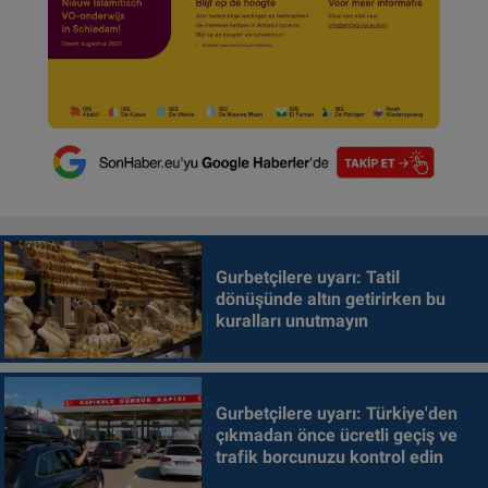
Gurbetçilere uyarı: Tatil
dönüşünde altın getirirken bu
kuralları unutmayın
Gurbetçilere uyarı: Türkiye'den
çıkmadan önce ücretli geçiş ve
trafik borcunuzu kontrol edin