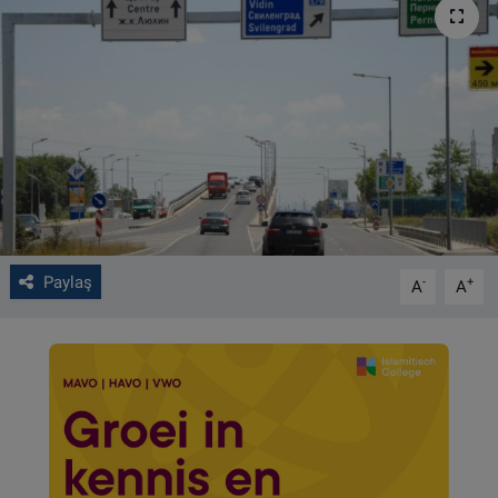
VIDEO GALERİ
ALGEMENE VOORWAARDEN
CONTACT
Çerez Politikası
Paylaş
-
+
A
A