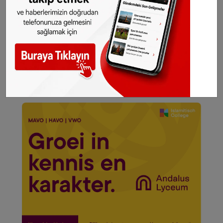
gelsin!
Abone olmak için tıklayın
Sitemizde yayımlanan haberlerin her türlü
hakkı
SONHABER.eu
’ya aittir. Haberin linki
kaynak olarak gösterilmeden alınan haberler
için hukuki işlem başlatılacaktır.