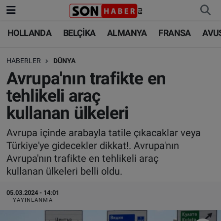
HOLLANDA
BELÇİKA
ALMANYA
FRANSA
AVU
HOLLANDA
HOLLANDA
Nöbetçi Eczaneler
HABERLER
DÜNYA
BELÇİKA
BELÇİKA
Hava Durumu
Avrupa'nın trafikte en
ALMANYA
ALMANYA
Trafik Durumu
tehlikeli araç
kullanan ülkeleri
FRANSA
TÜRKİYE
Süper Lig Puan Durumu ve Fikstür
Avrupa içinde arabayla tatile çıkacaklar veya
AVUSTURYA
DÜNYA
Tüm Manşetler
Türkiye'ye gidecekler dikkat!. Avrupa'nın
Avrupa'nın trafikte en tehlikeli araç
SAĞLIK - YAŞAM
BİLİM-TEKNOLOJİ
Son Dakika Haberleri
kullanan ülkeleri belli oldu.
BİLİM-TEKNOLOJİ
SAĞLIK
Haber Arşivi
05.03.2024 - 14:01
YAYINLANMA
FOTO GALERİ