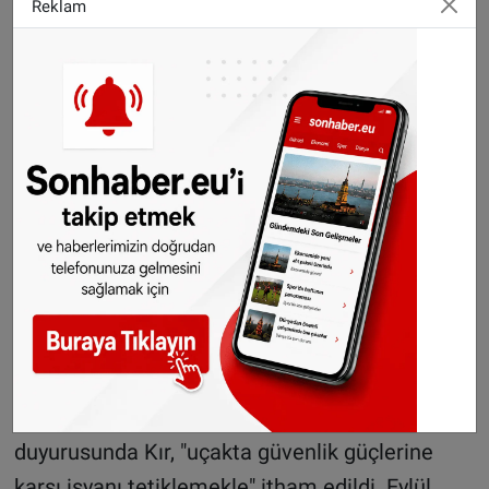
Reklam
aldı.
Belçika'da hedefteki diğer bir isim de Brüksel
Saint-Josse Belediye Başkanı ve Federal
Milletvekili Emir Kır oldu. Kır hakkında, geçen
sene 12 Mayıs'ta sınır dışı edilmek üzere uçağa
bindirilen Nijeryalı bir kadına güvenlik
görevlilerinin yaptığı muameleye tepki
gösterdiği için suç duyurusunda bulunuldu.
Belçika İçişleri Bakanı Jan Jambon ve Göçten
Sorumlu Devlet Bakanı Theo Francken'in suç
duyurusunda Kır, "uçakta güvenlik güçlerine
karşı isyanı tetiklemekle" itham edildi. Eylül