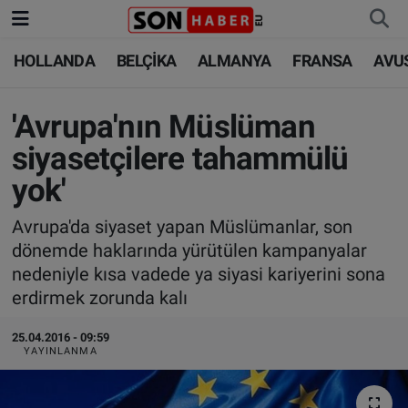
HOLLANDA
BELÇİKA
ALMANYA
FRANSA
AVU
HOLLANDA
HOLLANDA
Nöbetçi Eczaneler
BELÇİKA
BELÇİKA
Hava Durumu
'Avrupa'nın Müslüman
siyasetçilere tahammülü
ALMANYA
ALMANYA
Trafik Durumu
yok'
FRANSA
TÜRKİYE
Süper Lig Puan Durumu ve Fikstür
Avrupa'da siyaset yapan Müslümanlar, son
dönemde haklarında yürütülen kampanyalar
AVUSTURYA
DÜNYA
Tüm Manşetler
nedeniyle kısa vadede ya siyasi kariyerini sona
erdirmek zorunda kalı
SAĞLIK - YAŞAM
BİLİM-TEKNOLOJİ
Son Dakika Haberleri
25.04.2016 - 09:59
BİLİM-TEKNOLOJİ
SAĞLIK
Haber Arşivi
YAYINLANMA
FOTO GALERİ