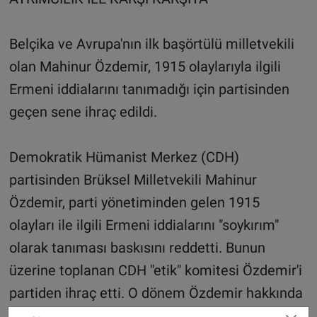
Belçika ve Avrupa'nın ilk başörtülü milletvekili
olan Mahinur Özdemir, 1915 olaylarıyla ilgili
Ermeni iddialarını tanımadığı için partisinden
geçen sene ihraç edildi.
Demokratik Hümanist Merkez (CDH)
partisinden Brüksel Milletvekili Mahinur
Özdemir, parti yönetiminden gelen 1915
olayları ile ilgili Ermeni iddialarını "soykırım"
olarak tanıması baskısını reddetti. Bunun
üzerine toplanan CDH "etik" komitesi Özdemir'i
partiden ihraç etti. O dönem Özdemir hakkında
Belçika basınında çok sayıda olumsuz haber yer