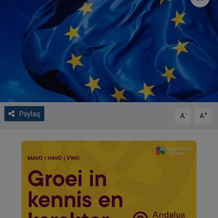
VIDEO GALERİ
ALGEMENE VOORWAARDEN
CONTACT
Çerez Politikası
Paylaş
-
+
A
A