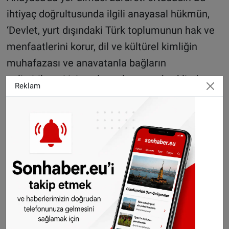
ihtiyaç doğrultusunda ilgili anayasal hükmün,
‘Devlet, yurt dışındaki Türk toplumunun hak ve
menfaatlerini korur, dil ve kültürel kimliğin
muhafazası ve anavatanla bağların
geliştirilmesi için çalışmalar yapar’ şeklinde
Reklam
değiştirilmesini öneriyoruz. Böylelikle yurt
dışında yaşayan vatandaşlarımıza yönelik
anayasal sorumluluğun kapsamı genişleyecek
ve Hükümetimiz tarafından fiiliyatta uygulanan
kapsamlı hizmetlerin anayasal temeli
oluşturulacaktır.
Öte taraftan komşu ülkelerden uzak kıtalara
kadar farklı coğrafyalarda yaşayan tarih, dil