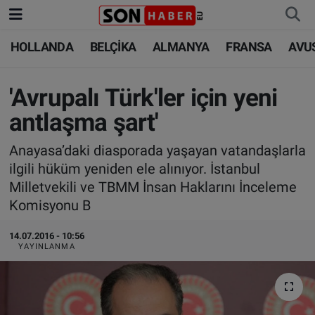
HOLLANDA
BELÇİKA
ALMANYA
FRANSA
AVU
HOLLANDA
HOLLANDA
Nöbetçi Eczaneler
BELÇİKA
BELÇİKA
Hava Durumu
'Avrupalı Türk'ler için yeni
antlaşma şart'
ALMANYA
ALMANYA
Trafik Durumu
Anayasa’daki diasporada yaşayan vatandaşlarla
FRANSA
TÜRKİYE
Süper Lig Puan Durumu ve Fikstür
ilgili hüküm yeniden ele alınıyor. İstanbul
Milletvekili ve TBMM İnsan Haklarını İnceleme
AVUSTURYA
DÜNYA
Tüm Manşetler
Komisyonu B
SAĞLIK - YAŞAM
BİLİM-TEKNOLOJİ
Son Dakika Haberleri
14.07.2016 - 10:56
YAYINLANMA
BİLİM-TEKNOLOJİ
SAĞLIK
Haber Arşivi
FOTO GALERİ