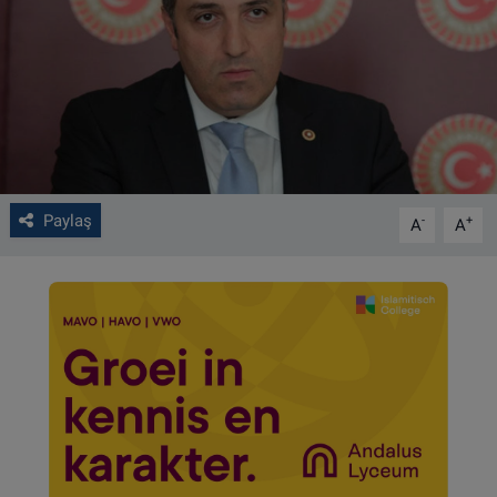
VIDEO GALERİ
ALGEMENE VOORWAARDEN
CONTACT
Çerez Politikası
Paylaş
-
+
A
A