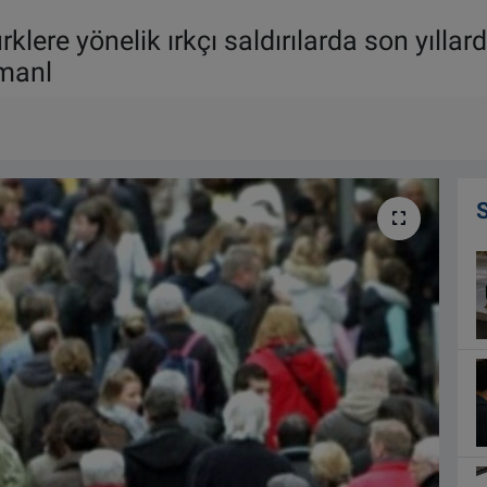
lere yönelik ırkçı saldırılarda son yılla
şmanl