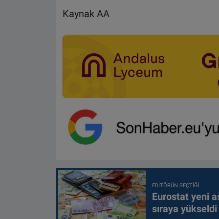
Kaynak AA
EDITÖRÜN SEÇTIĞI
Eurostat yeni as
sıraya yükseldi