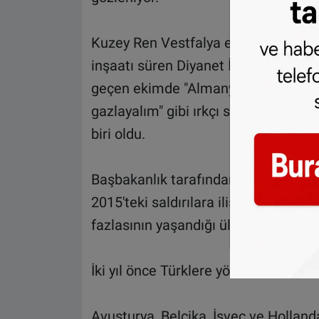
Kuzey Ren Vestfalya eyaletinin Ham
inşaatı süren Diyanet İşleri Türk İsl
geçen ekimde "Almanya'dan defolun",
gazlayalım" gibi ırkçı sloganlar yaz
biri oldu.
Başbakanlık tarafından yurt dışında
2015'teki saldırılara ilişkin hazırla
fazlasının yaşandığı ülke olmuştu.
İki yıl önce Türklere yönelik 106 sa
Avusturya, Belçika, İsveç ve Hollanda