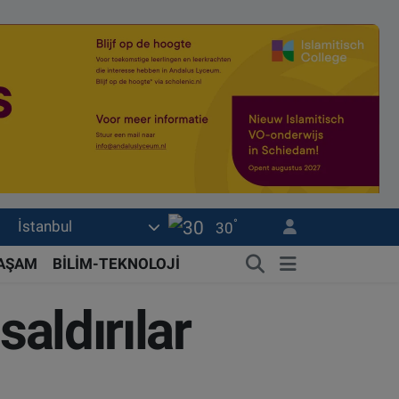
°
İstanbul
30
YAŞAM
BİLİM-TEKNOLOJİ
saldırılar