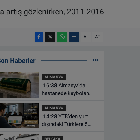
rda artış gözlenirken, 2011-2016
-
+
A
A
Son Haberler
ALMANYA
16:38
Almanya'da
hastanede kaybolan
bebeğin cenazesi
ALMANYA
çamaşır makinesinde
14:28
YTB'den yurt
bulundu
dışındaki Türklere 5
farklı alanda burs
BELÇİKA
desteği