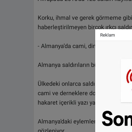
Korku, ihmal ve gerek görmeme gibi 
haberleştirilmeyen birçok ırkçı saldır
Reklam
- Almanya’da cami, dini dernekler ve
Almanya saldırıların büyük bölümünün
Ülkedeki onlarca saldırının arasında 
cami ve derneklere domuz organları 
hakaret içerikli yazı yazma ile işaret
Almanya'daki eylemlerin çoğunun cami
gözleniyor.