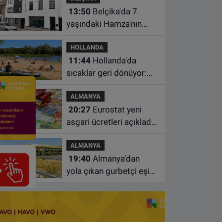
13:50
Belçika'da 7
yaşındaki Hamza'nın
ölümünde anne ve dayı
HOLLANDA
dahil üç kişi tutuklandı
11:44
Hollanda'da
sıcaklar geri dönüyor:
Termometreler 35
ALMANYA
dereceyi gösterecek
20:27
Eurostat yeni
asgari ücretleri açıkladı:
Hollanda AB'de ikinci
ALMANYA
sıraya yükseldi
19:40
Almanya’dan
yola çıkan gurbetçi eşini
Hırvatistan’da benzin
istasyonunda unuttu