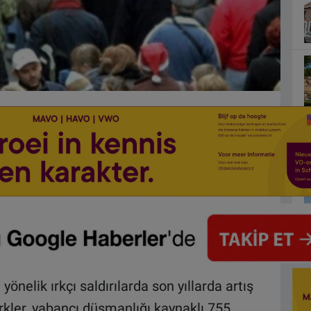
önelik ırkçı saldırılarda son yıllarda artış
rkler, yabancı düşmanlığı kaynaklı 755