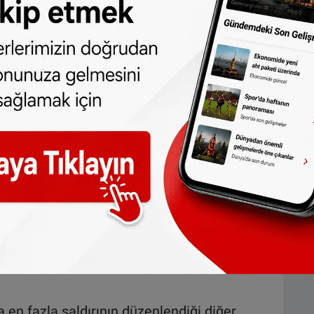
m kentine bağlı Herringen beldesinde
am Birliğinin (DİTİB) camisinin duvarlarına
 "Müslüman yerine Nazi", "Türkleri
ılması medyada geniş yer bulan saldırılardan
 yaşayan Türk vatandaşlarına yönelik
nan raporda da Almanya, saldırıların yarısından
ldırının 53'ü sadece Almanya’da yaşanmıştı.
 en fazla saldırının düzenlendiği diğer