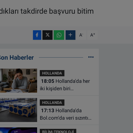
kları takdirde başvuru bitim
-
+
A
A
Son Haberler
HOLLANDA
18:05
Hollanda'da her
iki kişiden biri
borçlarından utanıyor
HOLLANDA
17:13
Hollanda'da
Bol.com'da veri sızıntısı:
Müşteri bilgileri ele
BİLİM-TEKNOLOJİ
geçirilmiş olabilir