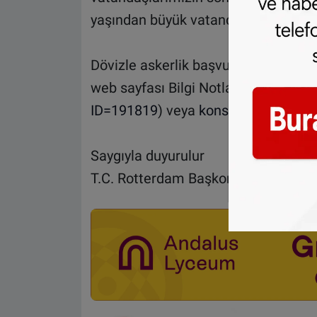
yaşından büyük vatandaşlarımız 2017 
Dövizle askerlik başvurusu için gere
web sayfası Bilgi Notları (
http://rot
ID=191819
) veya
konsolosluk.gov.tr
Saygıyla duyurulur
T.C. Rotterdam Başkonsolosluğu