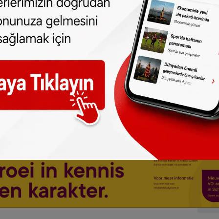
yılı içerisinde de işlem yapabilecektir.
kli bilgi ve belgelerin, Başkonsolosluğumuz
terdam.bk.mfa.gov.tr/ShowInfoNotes.aspx?
adresinden öğrenilmesi mümkündür.