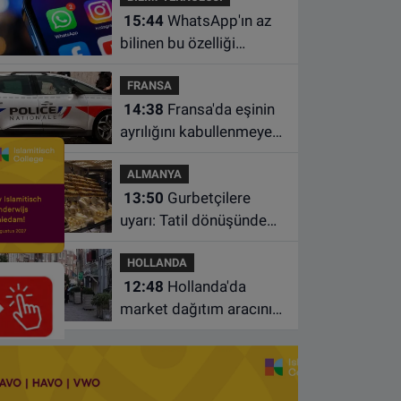
15:44
WhatsApp'ın az
bilinen bu özelliği
sohbetleri daha düzenli
FRANSA
hale getiriyor
14:38
Fransa'da eşinin
ayrılığını kabullenmeyen
baba 17 yaşındaki
ALMANYA
oğlunu öldürdü
13:50
Gurbetçilere
uyarı: Tatil dönüşünde
altın getirirken bu
HOLLANDA
kuralları unutmayın
12:48
Hollanda'da
market dağıtım aracının
çarptığı 3 yaşındaki
çocuk hayatını kaybetti