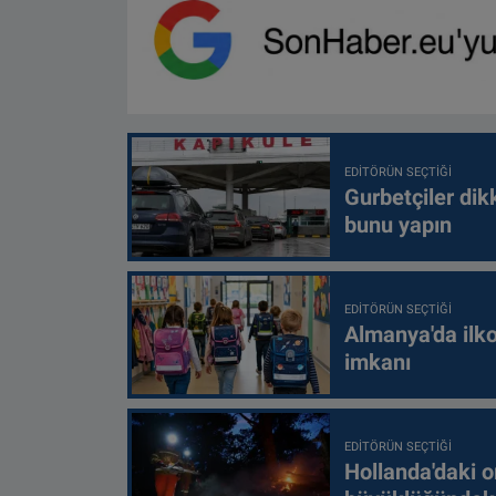
EDITÖRÜN SEÇTIĞI
Gurbetçiler dik
bunu yapın
EDITÖRÜN SEÇTIĞI
Almanya'da ilko
imkanı
EDITÖRÜN SEÇTIĞI
Hollanda'daki o