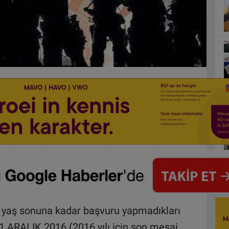
 yaş sonuna kadar başvuru yapmadıkları
31 ARALIK 2016 (2016 yılı için son mesai