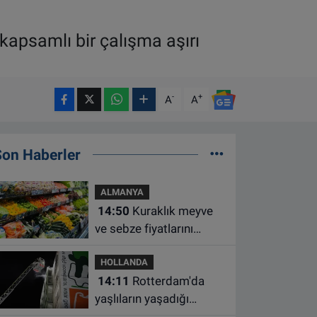
kapsamlı bir çalışma aşırı
-
+
A
A
Son Haberler
ALMANYA
14:50
Kuraklık meyve
ve sebze fiyatlarını
yüzde 20'ye kadar
HOLLANDA
artırabilir
14:11
Rotterdam'da
yaşlıların yaşadığı
apartmanda çıkan