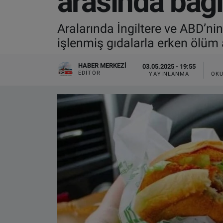
arasında bağ
VIDEO GALERİ
Aralarında İngiltere ve ABD’ni
işlenmiş gıdalarla erken ölüm 
ALGEMENE VOORWAARDEN
HABER MERKEZI
03.05.2025 - 19:55
CONTACT
EDITÖR
YAYINLANMA
OKU
Çerez Politikası