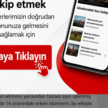
yanı sıra, hayatını nasıl yaşadığı, gelir
ışkanlıklarına ilişkin anketler ile sekiz
, Şili, Kolombiya, Meksika, İngiltere ve ABD)
r kullanılarak analiz edildi. Bu analizde,
i ülkelerde erken ölüm riskinin daha yüksek
ma, bu tür gıdaların doğrudan ölüme neden
ri alımının yarısından fazlası aşırı işlenmiş
de 14 oranındaki erken ölümlerin, bu etkiyle