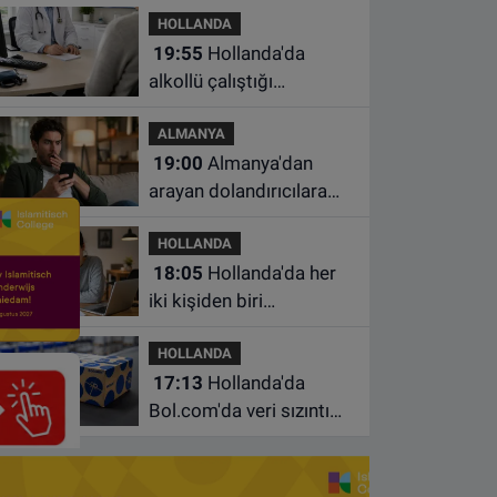
HOLLANDA
yangında bir kişi öldü
19:55
Hollanda'da
alkollü çalıştığı
belirlenen aile hekimine
ALMANYA
çalışma yasağı
19:00
Almanya'dan
arayan dolandırıcılara
ait bu numaralara dikkat
HOLLANDA
18:05
Hollanda'da her
iki kişiden biri
borçlarından utanıyor
HOLLANDA
17:13
Hollanda'da
Bol.com'da veri sızıntısı:
Müşteri bilgileri ele
geçirilmiş olabilir