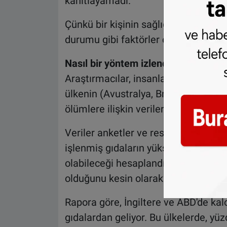
kanıtlayamadı.
Çünkü bir kişinin sağlığında diyetinin 
durumu gibi faktörler de rol oynuyor.
Nasıl bir yöntem izlendi?
Araştırmacılar, insanların beslenme al
ülkenin (Avustralya, Brezilya, Kanada
ölümlere ilişkin verilerini inceledi.
Veriler anketler ve resmi istatistikle
işlenmiş gıdaların yüksek tüketildiğ
olabileceği hesaplandı. Ancak çalış
olduğunu kesin olarak kanıtlamıyor.
Rapora göre, İngiltere ve ABD'de kalo
gıdalardan geliyor. Bu ülkelerde, yüz