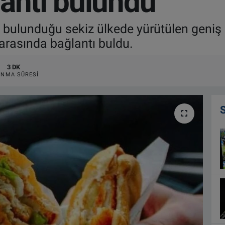
lantı bulundu
n bulunduğu sekiz ülkede yürütülen geniş 
arasında bağlantı buldu.
3 DK
NMA SÜRESI