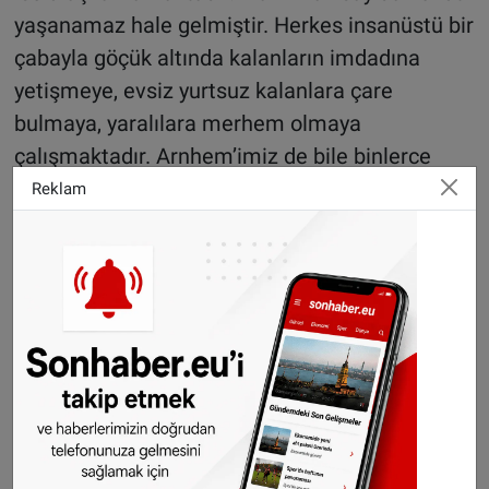
yaşanamaz hale gelmiştir. Herkes insanüstü bir
çabayla göçük altında kalanların imdadına
yetişmeye, evsiz yurtsuz kalanlara çare
bulmaya, yaralılara merhem olmaya
çalışmaktadır. Arnhem’imiz de bile binlerce
insanımız dün seferber oldular ve birkaç saat
Reklam
içerisinde Türkiye’deki depremzedelere
ulaştırmak üzere binlerce koli yardım topladılar.
Bu milletimizin, insanımızın ne kadar sağlam
ve güçlü ruh köklerine sahip olduğunu
göstermektedir. Bu vesileyle hayatını
kaybedenlere Allah’tan rahmet, yaralılara acil
şifa, göçük altında kalanlara ise sağ salim
ulaşılmasını diliyorum. Geçmiş olsun
Türkiyem!”, dedi.