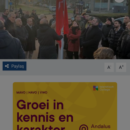
VIDEO GALERİ
ALGEMENE VOORWAARDEN
CONTACT
Çerez Politikası
Paylaş
-
+
A
A