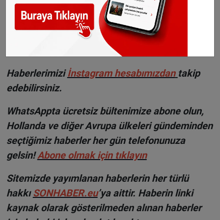
Vatandaşların ve medyanın yoğun ilgi
gösterdiği bayrak töreni, dualarla son buldu.
©Sonhaber.eu
Haberlerimizi
İnsta
gram hesabımızdan
takip
edebilirsiniz.
WhatsAppta ücretsiz bültenimize abone olun,
Hollanda ve diğer Avrupa ülkeleri gündeminden
seçtiğimiz haberler her gün telefonunuza
gelsin!
Abone olmak için tıklayın
Sitemizde yayımlanan haberlerin her türlü
hakkı
SONHABER.eu
’ya aittir. Haberin linki
kaynak olarak gösterilmeden alınan haberler