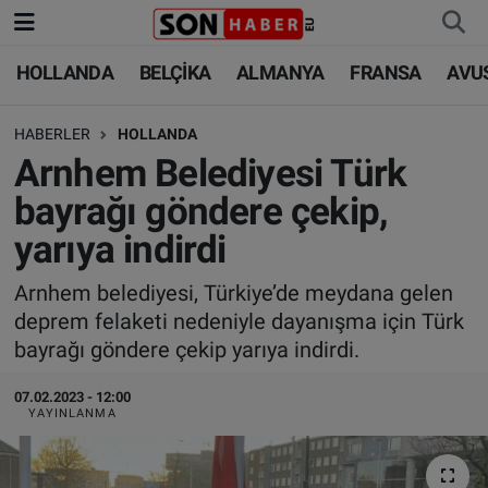
HOLLANDA
BELÇİKA
ALMANYA
FRANSA
AVU
HOLLANDA
HOLLANDA
Nöbetçi Eczaneler
HABERLER
HOLLANDA
BELÇİKA
BELÇİKA
Hava Durumu
Arnhem Belediyesi Türk
ALMANYA
ALMANYA
Trafik Durumu
bayrağı göndere çekip,
yarıya indirdi
FRANSA
TÜRKİYE
Süper Lig Puan Durumu ve Fikstür
Arnhem belediyesi, Türkiye’de meydana gelen
AVUSTURYA
DÜNYA
Tüm Manşetler
deprem felaketi nedeniyle dayanışma için Türk
bayrağı göndere çekip yarıya indirdi.
SAĞLIK - YAŞAM
BİLİM-TEKNOLOJİ
Son Dakika Haberleri
07.02.2023 - 12:00
BİLİM-TEKNOLOJİ
SAĞLIK
Haber Arşivi
YAYINLANMA
FOTO GALERİ