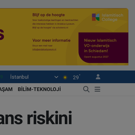
°
İstanbul
06
29
02
YAŞAM
BİLİM-TEKNOLOJİ
.2
32
ns riskini
8
69