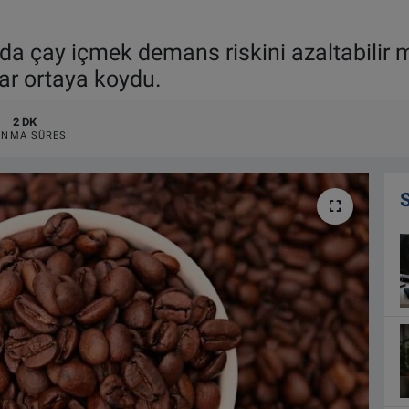
da çay içmek demans riskini azaltabilir 
ar ortaya koydu.
2 DK
NMA SÜRESI