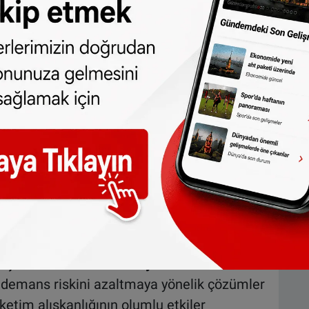
ması öneriliyor.
ahiplerine uyarı: Sıcak çarpmasına dikkat
ma
iminin demans riskini yaklaşık yüzde 18
ştırmacılar, bu alışkanlığın bilişsel
e yaygın beslenme adımlarından biri
ek kafein alımının da sanılanın aksine
rdürdüğü gözlemlendi.
ışkanlıklar umut vadediyor
 demans riskini azaltmaya yönelik çözümler
üketim alışkanlığının olumlu etkiler