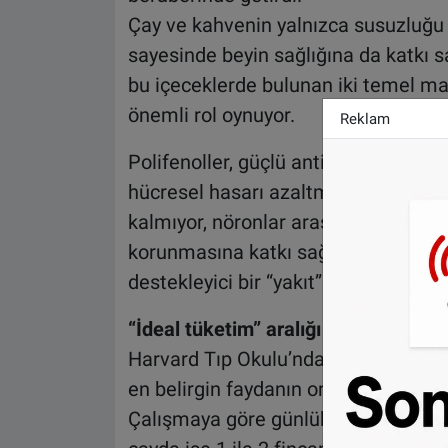
Çay ve kahvenin yalnızca susuzluğu g
sayesinde beyin sağlığına da katkı s
bu içeceklerde bulunan iki temel ma
önemli rol oynuyor.
Reklam
Polifenoller, güçlü antioksidan özell
hücresel hasarı azaltmaya yardımcı o
kalmıyor, nöronlar arasındaki iletiş
korunmasına katkı sağlayabiliyor. Ara
destekleyici bir “yakıt” görevi görebi
“İdeal tüketim” aralığı belirlendi
Harvard Tıp Okulu’ndan Doç. Dr. Dan
en belirgin faydanın orta düzeyde tük
Çalışmaya göre günlük tüketim miktar