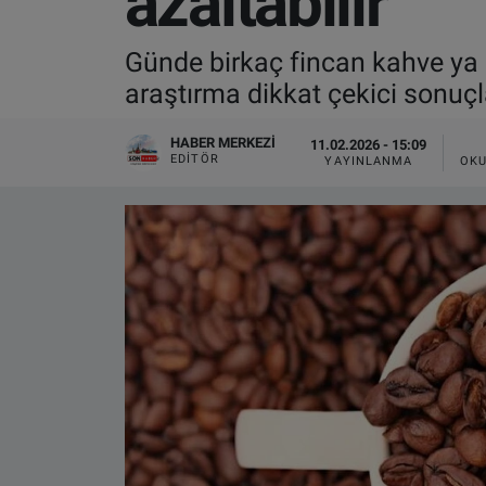
azaltabilir
VIDEO GALERİ
Günde birkaç fincan kahve ya 
araştırma dikkat çekici sonuçl
ALGEMENE VOORWAARDEN
HABER MERKEZI
11.02.2026 - 15:09
CONTACT
EDITÖR
YAYINLANMA
OKU
Çerez Politikası