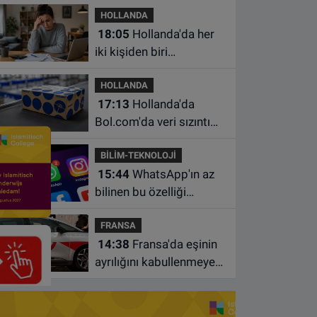
HOLLANDA
18:05
Hollanda'da her
iki kişiden biri
borçlarından utanıyor
HOLLANDA
17:13
Hollanda'da
Bol.com'da veri sızıntısı:
Müşteri bilgileri ele
BİLİM-TEKNOLOJİ
geçirilmiş olabilir
15:44
WhatsApp'ın az
bilinen bu özelliği
sohbetleri daha düzenli
FRANSA
hale getiriyor
14:38
Fransa'da eşinin
ayrılığını kabullenmeyen
baba 17 yaşındaki
oğlunu öldürdü