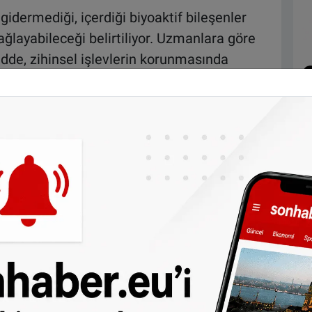
idermediği, içerdiği biyoaktif bileşenler
ağlayabileceği belirtiliyor. Uzmanlara göre
dde, zihinsel işlevlerin korunmasında
ikleri sayesinde vücuttaki iltihaplanmayı ve
lurken; kafein ise yalnızca enerji vermekle
imi destekleyerek bilişsel performansın
ştırmalar, bu bileşenlerin beyin için
leceğine işaret ediyor.
iel Wang liderliğinde yürütülen araştırmada,
etim yapan kişilerde görüldüğü bildirildi.
ının kahvede 2 ila 3 fincan kafeinli kahve,