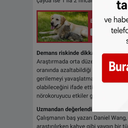
çayda ise 1 ila 2 fincan aralığında ol
Evcil hayvan s
İçeriği Görüntüle
Demans riskinde dikkat çekici azal
Araştırmada orta düzey kafein tüket
oranında azaltabildiği belirlendi. Ara
gerilemeyi yavaşlatmada en pratik v
olabileceğini ifade etti. Ayrıca yüks
nörokoruyucu etkiler göstermeyi sü
Uzmandan değerlendirme: Günlük al
Çalışmanın baş yazarı Daniel Wang,
araştırılırken kahve gibi yaygın bir t