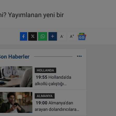
mi? Yayımlanan yeni bir
-
+
A
A
Son Haberler
HOLLANDA
19:55
Hollanda'da
alkollü çalıştığı
belirlenen aile hekimine
ALMANYA
çalışma yasağı
19:00
Almanya'dan
arayan dolandırıcılara
ait bu numaralara dikkat