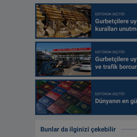
EDITÖRÜN SEÇTIĞI
Gurbetçilere uy
kuralları unutm
EDITÖRÜN SEÇTIĞI
Gurbetçilere uy
ve trafik borcu
EDITÖRÜN SEÇTIĞI
Dünyanın en güç
Bunlar da ilginizi çekebilir