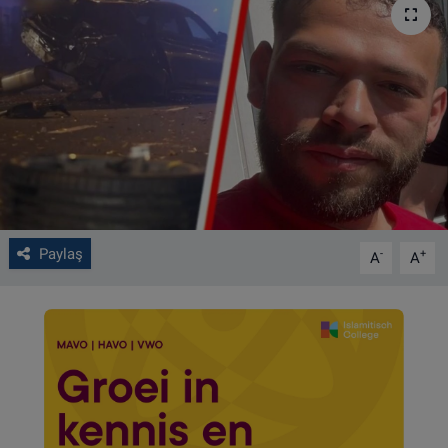
VIDEO GALERİ
ALGEMENE VOORWAARDEN
CONTACT
Çerez Politikası
Paylaş
-
+
A
A