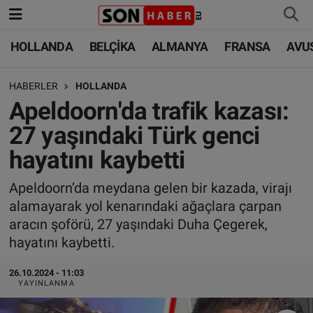
HOLLANDA
BELÇİKA
ALMANYA
FRANSA
AVU
HOLLANDA
HOLLANDA
Nöbetçi Eczaneler
HABERLER
HOLLANDA
BELÇİKA
BELÇİKA
Hava Durumu
Apeldoorn'da trafik kazası:
ALMANYA
ALMANYA
Trafik Durumu
27 yaşındaki Türk genci
hayatını kaybetti
FRANSA
TÜRKİYE
Süper Lig Puan Durumu ve Fikstür
Apeldoorn’da meydana gelen bir kazada, virajı
AVUSTURYA
DÜNYA
Tüm Manşetler
alamayarak yol kenarındaki ağaçlara çarpan
aracın şoförü, 27 yaşındaki Duha Çegerek,
SAĞLIK - YAŞAM
BİLİM-TEKNOLOJİ
Son Dakika Haberleri
hayatını kaybetti.
BİLİM-TEKNOLOJİ
SAĞLIK
Haber Arşivi
26.10.2024 - 11:03
YAYINLANMA
FOTO GALERİ