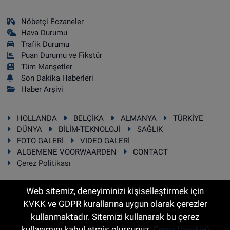
Nöbetçi Eczaneler
Hava Durumu
Trafik Durumu
Puan Durumu ve Fikstür
Tüm Manşetler
Son Dakika Haberleri
Haber Arşivi
HOLLANDA
BELÇİKA
ALMANYA
TÜRKİYE
DÜNYA
BİLİM-TEKNOLOJİ
SAĞLIK
FOTO GALERİ
VIDEO GALERİ
ALGEMENE VOORWAARDEN
CONTACT
Çerez Politikası
Web sitemiz, deneyiminizi kişiselleştirmek için
KVKK ve GDPR kurallarına uygun olarak çerezler
RSS
Copyright © 2025 Sonhaber.eu Her hakkı saklıdır.
kullanmaktadır. Sitemizi kullanarak bu çerez
kullanımını kabul etmiş olursunuz.
Çerez (cookie)