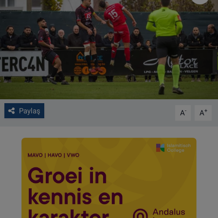
VIDEO GALERİ
ALGEMENE VOORWAARDEN
CONTACT
Çerez Politikası
Paylaş
-
+
A
A