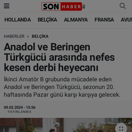
HOLLANDA
BELÇİKA
ALMANYA
FRANSA
AVU
HOLLANDA
HOLLANDA
Nöbetçi Eczaneler
HABERLER
BELÇİKA
BELÇİKA
BELÇİKA
Hava Durumu
Anadol ve Beringen
ALMANYA
ALMANYA
Trafik Durumu
Türkgücü arasında nefes
kesen derbi heyecanı
FRANSA
TÜRKİYE
Süper Lig Puan Durumu ve Fikstür
İkinci Amatör B grubunda mücadele eden
AVUSTURYA
DÜNYA
Tüm Manşetler
Anadol ve Beringen Türkgücü, sezonun 20.
haftasında Pazar günü karşı karşıya gelecek.
SAĞLIK - YAŞAM
BİLİM-TEKNOLOJİ
Son Dakika Haberleri
09.02.2024 - 15:56
BİLİM-TEKNOLOJİ
SAĞLIK
Haber Arşivi
YAYINLANMA
FOTO GALERİ