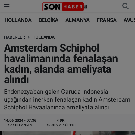
HOLLANDA
BELÇİKA
ALMANYA
FRANSA
AVU
HOLLANDA
HOLLANDA
Nöbetçi Eczaneler
HABERLER
HOLLANDA
BELÇİKA
BELÇİKA
Hava Durumu
Amsterdam Schiphol
ALMANYA
ALMANYA
Trafik Durumu
havalimanında fenalaşan
kadın, alanda ameliyata
FRANSA
TÜRKİYE
Süper Lig Puan Durumu ve Fikstür
alındı
AVUSTURYA
DÜNYA
Tüm Manşetler
Endonezya’dan gelen Garuda Indonesia
uçağından inerken fenalaşan kadın Amsterdam
SAĞLIK - YAŞAM
BİLİM-TEKNOLOJİ
Son Dakika Haberleri
Schiphol Havaalanında ameliyata alındı.
BİLİM-TEKNOLOJİ
SAĞLIK
Haber Arşivi
14.06.2024 - 07:36
4 DK
YAYINLANMA
OKUNMA SÜRESI
FOTO GALERİ