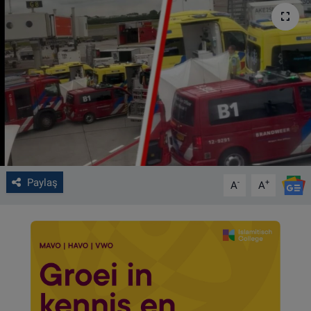
VIDEO GALERİ
ALGEMENE VOORWAARDEN
CONTACT
Çerez Politikası
Paylaş
-
+
A
A