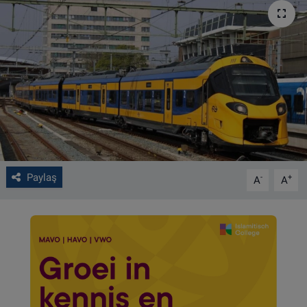
VIDEO GALERİ
ALGEMENE VOORWAARDEN
CONTACT
Çerez Politikası
Paylaş
-
+
A
A