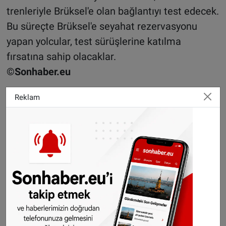
trenleriyle Brüksel'e olan bağlantıyı test edecek.
Bu süreçte Brüksel'e seyahat rezervasyonu
yapan yolcular, test sürüşlerine katılma
fırsatına sahip olacaklar.
©Sonhaber.eu
Haberlerimizi
İnsta
gram hesabımızdan
da takip
Reklam
edebilirsiniz.
WhatsAppta ücretsiz bültenimize abone olun,
Hollanda ve diğer Avrupa ülkeleri gündeminden
seçtiğimiz haberler her gün telefonunuza
gelsin!
Abone olmak için tıklayın
Sitemizde yayımlanan haberlerin her türlü
hakkı
SONHABER.eu
’ya aittir. Haberin linki