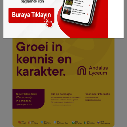
kaynak olarak gösterilmeden alınan haberler
için hukuki işlem başlatılacaktır.