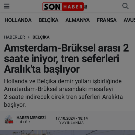
HOLLANDA
BELÇİKA
ALMANYA
FRANSA
AVU
HOLLANDA
HOLLANDA
Nöbetçi Eczaneler
HABERLER
BELÇİKA
BELÇİKA
BELÇİKA
Hava Durumu
Amsterdam-Brüksel arası 2
ALMANYA
ALMANYA
Trafik Durumu
saate iniyor, tren seferleri
Aralık'ta başlıyor
FRANSA
TÜRKİYE
Süper Lig Puan Durumu ve Fikstür
Hollanda ve Belçika demir yolları işbirliğinde
AVUSTURYA
DÜNYA
Tüm Manşetler
Amsterdam-Brüksel arasındaki mesafeyi
2 saate indirecek direk tren seferleri Aralıkta
SAĞLIK - YAŞAM
BİLİM-TEKNOLOJİ
Son Dakika Haberleri
başlıyor.
BİLİM-TEKNOLOJİ
SAĞLIK
Haber Arşivi
HABER MERKEZI
17.10.2024 - 18:14
EDITÖR
YAYINLANMA
FOTO GALERİ