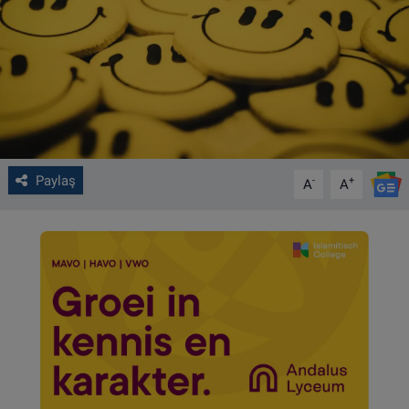
VIDEO GALERİ
ALGEMENE VOORWAARDEN
CONTACT
Çerez Politikası
Paylaş
-
+
A
A