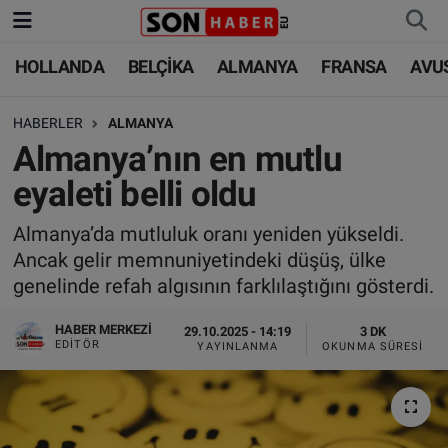
HOLLANDA
BELÇİKA
ALMANYA
FRANSA
AVU
HOLLANDA
HOLLANDA
Nöbetçi Eczaneler
HABERLER
ALMANYA
BELÇİKA
BELÇİKA
Hava Durumu
Almanya’nın en mutlu
ALMANYA
ALMANYA
Trafik Durumu
eyaleti belli oldu
FRANSA
TÜRKİYE
Süper Lig Puan Durumu ve Fikstür
Almanya’da mutluluk oranı yeniden yükseldi.
Ancak gelir memnuniyetindeki düşüş, ülke
AVUSTURYA
DÜNYA
Tüm Manşetler
genelinde refah algısının farklılaştığını gösterdi.
SAĞLIK - YAŞAM
BİLİM-TEKNOLOJİ
Son Dakika Haberleri
HABER MERKEZI
29.10.2025 - 14:19
3 DK
EDITÖR
YAYINLANMA
OKUNMA SÜRESI
BİLİM-TEKNOLOJİ
SAĞLIK
Haber Arşivi
FOTO GALERİ