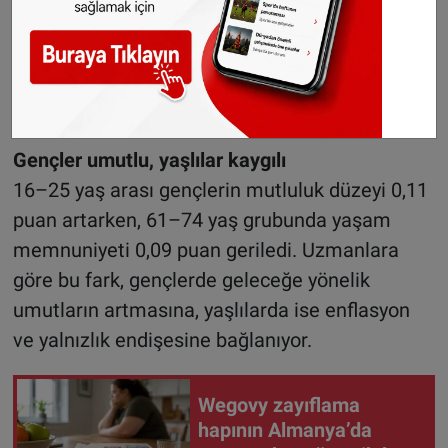
Kızgınlık hissedenlerin oranı son iki yılda sekiz
puan artarak yüzde 30’a çıktı. Korku
hissedenlerin oranı yüzde 22, üzüntü
yaşayanların oranı ise yüzde 28 olarak ölçüldü.
Gençler umutlu, yaşlılar kaygılı
16–25 yaş arası gençlerin mutluluk düzeyi 0,11
puan artarken, 61–74 yaş grubunda yaşam
memnuniyeti 0,09 puan geriledi. Uzmanlara
göre bu fark, gençlerde geleceğe yönelik
umutların artmasına, yaşlılarda ise enflasyon
ve yalnızlık endişesine bağlanıyor.
Wegovy zayıflama
hapının Almanya’da