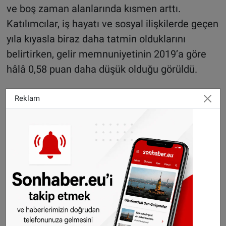
ve boş zaman alanlarında kısmen arttı.
Katılımcılar, iş hayatı ve sosyal ilişkilerde geçen
yıla kıyasla biraz daha tatmin olduklarını
belirtirken, gelir memnuniyetinin 2019’a göre
hâlâ 0,58 puan daha düşük olduğu görüldü.
Duygular daha yoğun hissediliyor
Reklam
Araştırma, Almanya’da duyguların her
zamankinden daha yoğun yaşandığını da
gösterdi. Katılımcıların yüzde 57’si son dört
hafta içinde “sıklıkla” ya da “çok sık” mutlu
hissettiğini söyledi. Bu oran geçen yıl yüzde 49,
bir önceki yıl ise yüzde 45 idi.
Bununla birlikte öfke, korku ve üzüntü gibi
olumsuz duyguların da arttığı gözlendi.